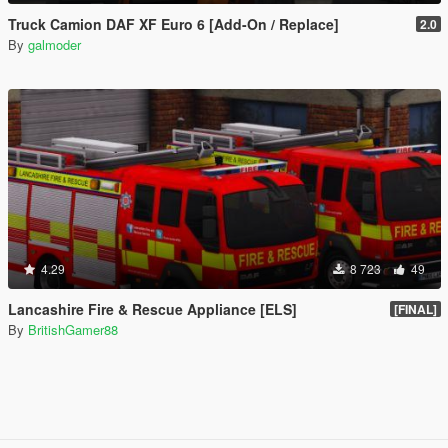
Truck Camion DAF XF Euro 6 [Add-On / Replace]
2.0
By
galmoder
4.29
8 723
49
Lancashire Fire & Rescue Appliance [ELS]
[FINAL]
By
BritishGamer88