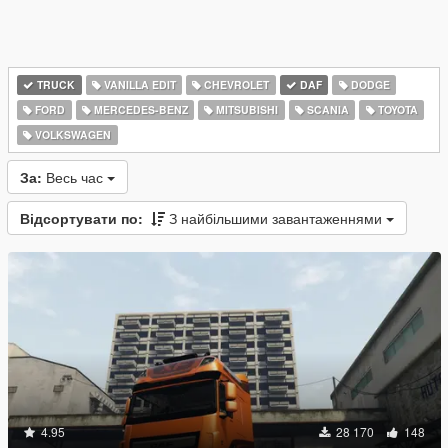
TRUCK
VANILLA EDIT
CHEVROLET
DAF
DODGE
FORD
MERCEDES-BENZ
MITSUBISHI
SCANIA
TOYOTA
VOLKSWAGEN
За:
Весь час
Відсортувати по:
З найбільшими завантаженнями
4.95
28 170
148