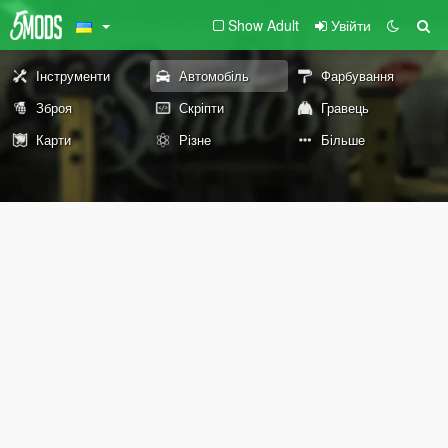
Show Adult
Увійти
Інструменти
Автомобіль
Фарбування
Зброя
Скріпти
Гравець
Карти
Різне
Більше