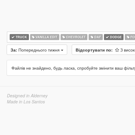
TRUCK
VANILLA EDIT
CHEVROLET
DAF
DODGE
FO
За:
Попереднього тижня
Відсортувати по:
З висо
Файлів не знайдено, будь ласка, спробуйте змінити ваш фільт
Designed in Alderney
Made in Los Santos