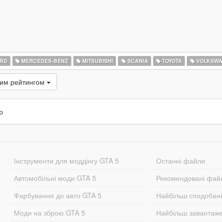
RD
MERCEDES-BENZ
MITSUBISHI
SCANIA
TOYOTA
VOLKSW
ким рейтингом
р
Інструменти для моддінгу GTA 5
Останні файли
Автомобільні моди GTA 5
Рекомендовані фай
Фарбування до авто GTA 5
Найбільш сподобан
Моди на зброю GTA 5
Найбільш завантаж