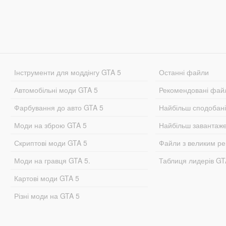
Інструменти для моддінгу GTA 5
Останні файли
Автомобільні моди GTA 5
Рекомендовані фай
Фарбування до авто GTA 5
Найбільш сподобан
Моди на зброю GTA 5
Найбільш завантаж
Скриптові моди GTA 5
Файли з великим р
Моди на гравця GTA 5.
Таблиця лидерів G
Картові моди GTA 5
Різні моди на GTA 5