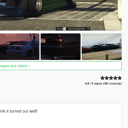
images and videos
4.8 / 5 зірок (48 голосів)
nk it turned out well!