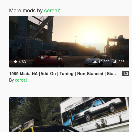
More mods by
cereaI
:
4.63
19 209
236
1989 Miata NA [Add-On | Tuning | Non-Stanced | Stanced]
1.3
By
cereaI