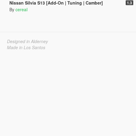
Nissan Silvia S13 [Add-On | Tuning | Camber]
1.3
By
cereaI
Designed in Alderney
Made in Los Santos