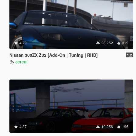
4.79
28 252
319
Nissan 300ZX Z32 [Add-On | Tuning | RHD]
1.2
By
cereaI
4.87
19 256
196