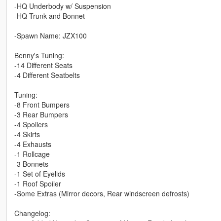
-HQ Underbody w/ Suspension
-HQ Trunk and Bonnet
-Spawn Name: JZX100
Benny's Tuning:
-14 Different Seats
-4 Different Seatbelts
Tuning:
-8 Front Bumpers
-3 Rear Bumpers
-4 Spoilers
-4 Skirts
-4 Exhausts
-1 Rollcage
-3 Bonnets
-1 Set of Eyelids
-1 Roof Spoiler
-Some Extras (Mirror decors, Rear windscreen defrosts)
Changelog: