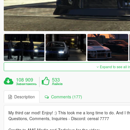
Expand to see all 
108 909
533
Завантажень
Лайків
Description
Comments (177)
My third car mod! Enjoy! :) This took me a long time to do. And I thi
Questions, Comments, Inquiries - Discord: cereal 7777