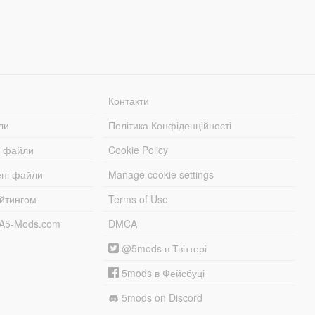
Контакти
ли
Політика Конфіденційності
і файли
Cookie Policy
ені файли
Manage cookie settings
ейтингом
Terms of Use
TA5-Mods.com
DMCA
@5mods в Твіттері
5mods в Фейсбуці
5mods on Discord