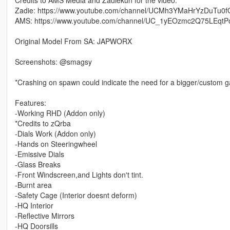
Credits to AMS Media and Zadiekun for the video:
Zadie: https://www.youtube.com/channel/UCMh3YMaHrYzDuTu0f
AMS: https://www.youtube.com/channel/UC_1yEOzmc2Q75LEqt
Original Model From SA: JAPWORX
Screenshots: @smagsy
*Crashing on spawn could indicate the need for a bigger/custom ga
Features:
-Working RHD (Addon only)
*Credits to zQrba
-Dials Work (Addon only)
-Hands on Steeringwheel
-Emissive Dials
-Glass Breaks
-Front Windscreen,and Lights don't tint.
-Burnt area
-Safety Cage (Interior doesnt deform)
-HQ Interior
-Reflective Mirrors
-HQ Doorsills