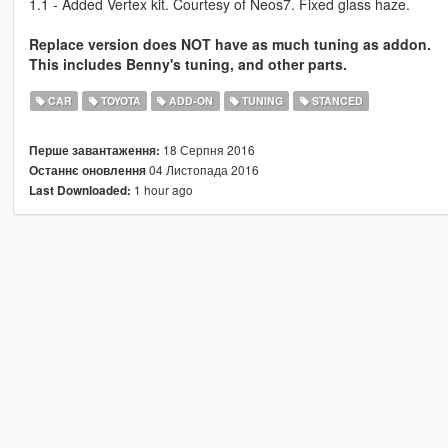
1.1 - Added Vertex kit. Courtesy of Neos7. Fixed glass haze.
Replace version does NOT have as much tuning as addon.
This includes Benny's tuning, and other parts.
CAR
TOYOTA
ADD-ON
TUNING
STANCED
18 Серпня 2016
Перше завантаження:
04 Листопада 2016
Останнє оновлення
1 hour ago
Last Downloaded: