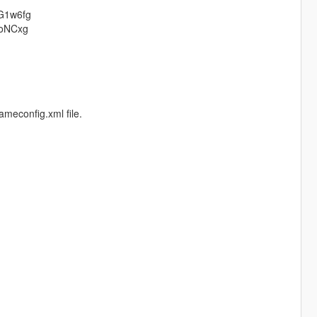
G1w6fg
PoNCxg
meconfig.xml file.