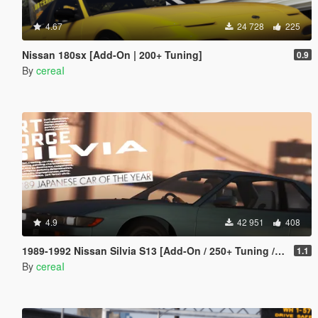
4.67
24 728
225
Nissan 180sx [Add-On | 200+ Tuning]
0.9
By
cereaI
4.9
42 951
408
1989-1992 Nissan Silvia S13 [Add-On / 250+ Tuning / RHD / Template]
1.1
By
cereaI