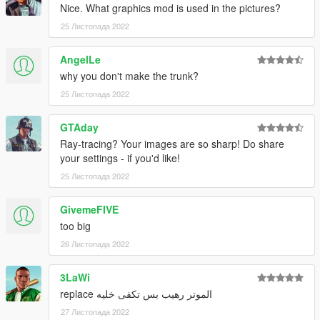
Nice. What graphics mod is used in the pictures?
25 Листопада 2022
AngelLe
why you don't make the trunk?
25 Листопада 2022
GTAday
Ray-tracing? Your images are so sharp! Do share
your settings - if you'd like!
25 Листопада 2022
GivemeFIVE
too big
26 Листопада 2022
3LaWi
الموتر رهيب بس تكفى خليه replace
27 Листопада 2022