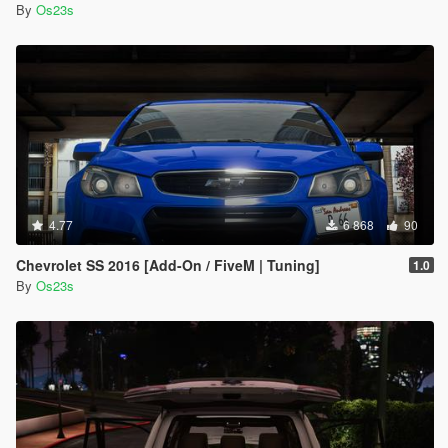
By
Os23s
4.77
6 868
90
Chevrolet SS 2016 [Add-On / FiveM | Tuning]
1.0
By
Os23s