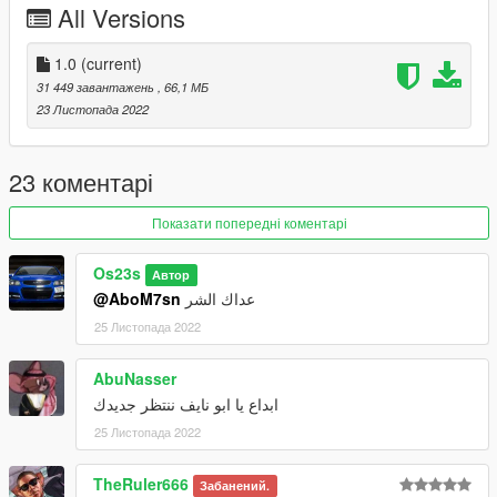
All Versions
called vxr16 add the included dlc.rpf file
SPAWN vxr16
1.0
(current)
31 449 завантажень
, 66,1 МБ
23 Листопада 2022
23 коментарі
Показати попередні коментарі
Os23s
Автор
@AboM7sn
عداك الشر
25 Листопада 2022
AbuNasser
ابداع يا ابو نايف ننتظر جديدك
25 Листопада 2022
TheRuler666
Забанений.