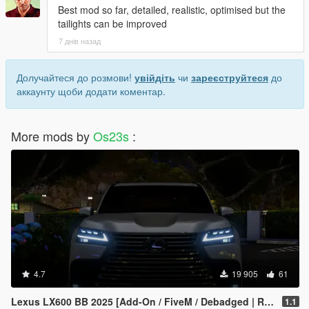
Best mod so far, detailed, realistic, optimised but the
tailights can be improved
7 днів назад
Долучайтеся до розмови!
увійдіть
чи
зареєструйтеся
до
аккаунту щоби додати коментар.
More mods by
Os23s
:
4.7
19 905
61
Lexus LX600 BB 2025 [Add-On / FiveM / Debadged | Roof Animation]
1.1