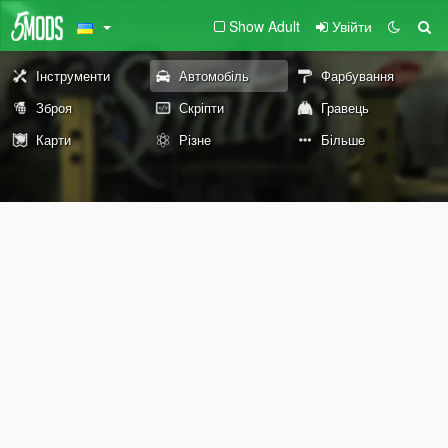
Show Adult
Увійти
Інструменти
Автомобіль
Фарбування
Зброя
Скріпти
Гравець
Карти
Різне
Більше