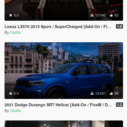
5.0
12 042
62
Lexus LX570 2015 Sport / SuperCharged [Add-On / FiveM]
1.0
By
Os23s
5.0
13 051
89
2021 Dodge Durango SRT Hellcat [Add-On / FiveM / Debadged]
1.2
By
Os23s