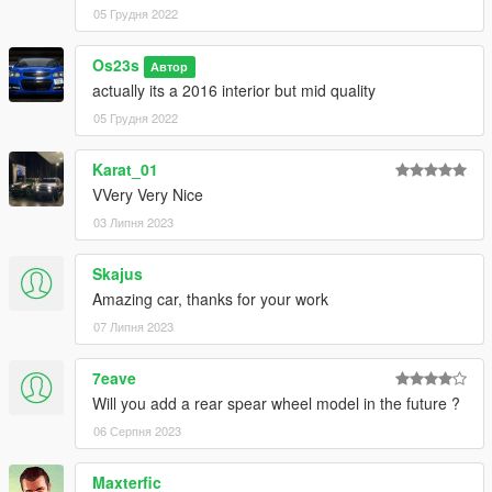
05 Грудня 2022
Os23s
Автор
actually its a 2016 interior but mid quality
05 Грудня 2022
Karat_01
VVery Very Nice
03 Липня 2023
Skajus
Amazing car, thanks for your work
07 Липня 2023
7eave
Will you add a rear spear wheel model in the future ?
06 Серпня 2023
Maxterfic