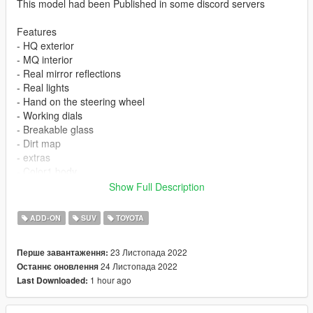
This model had been Published in some discord servers
Features
- HQ exterior
- MQ interior
- Real mirror reflections
- Real lights
- Hand on the steering wheel
- Working dials
- Breakable glass
- Dirt map
- extras
- Color1 body
- Color4 rim
Show Full Description
You are not allowed to repost it on other platforms without
ADD-ON
SUV
TOYOTA
permission.
23 Листопада 2022
Перше завантаження:
ADD ON
24 Листопада 2022
Останнє оновлення
1）Go to GTAV\mods\update\update.rpf\common\data
1 hour ago
Last Downloaded:
2）Extract dlclist.xml and add this line
dlcpacks:\vxr16\
3）Go to GTAV\mods\update\x64\dlcpacksand make a folder