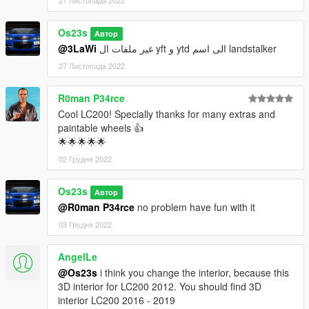
27 Листопада 2022
Os23s
Автор
@3LaWi
غير ملفات ال yft و ytd الى اسم landstalker
27 Листопада 2022
R0man P34rce
Cool LC200! Specially thanks for many extras and
paintable wheels 👍
🌟🌟🌟🌟🌟
02 Грудня 2022
Os23s
Автор
@R0man P34rce
no problem have fun with it
03 Грудня 2022
AngelLe
@Os23s
i think you change the interior, because this
3D interior for LC200 2012. You should find 3D
interior LC200 2016 - 2019