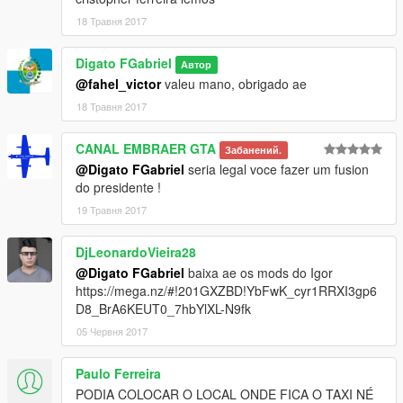
18 Травня 2017
Digato FGabriel
Автор
@fahel_victor
valeu mano, obrigado ae
18 Травня 2017
CANAL EMBRAER GTA
Забанений.
@Digato FGabriel
seria legal voce fazer um fusion
do presidente !
19 Травня 2017
DjLeonardoVieira28
@Digato FGabriel
baixa ae os mods do Igor
https://mega.nz/#!201GXZBD!YbFwK_cyr1RRXI3gp6
D8_BrA6KEUT0_7hbYlXL-N9fk
05 Червня 2017
Paulo Ferreira
PODIA COLOCAR O LOCAL ONDE FICA O TAXI NÉ