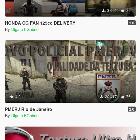
3 601
20
HONDA CG FAN 125cc DELIVERY
1.0
By
Digato FGabriel
4.2
20 417
76
PMERJ Rio de Janeiro
2.0
By
Digato FGabriel