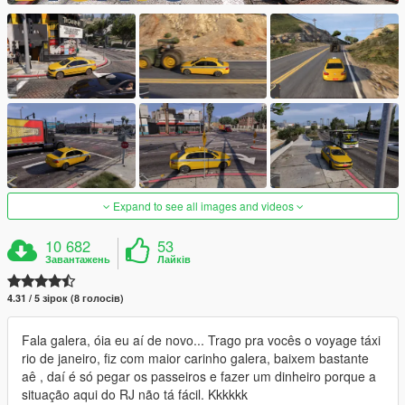
Expand to see all images and videos
10 682
53
Завантажень
Лайків
4.31 / 5 зірок (8 голосів)
Fala galera, óia eu aí de novo... Trago pra vocês o voyage táxi
rio de janeiro, fiz com maior carinho galera, baixem bastante
aê , daí é só pegar os passeiros e fazer um dinheiro porque a
situação aqui do RJ não tá fácil. Kkkkkk