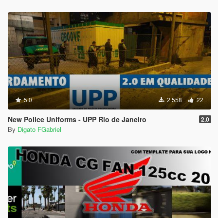
5.0
2 558
22
New Police Uniforms - UPP Rio de Janeiro
2.0
By
Digato FGabriel