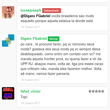
lucasjoseph
Забанений.
@Digato FGabriel
vocês braseleros sao muito
esquisito porque aquela estatua ta donde está
18 Травня 2017
Digato FGabriel
Автор
po cara , te procurei tanto, pq vc removeu seus
mods? gostava dos seus mods pq vc sempre deixa
desbloqueado, como entro em contato com vc? me
manda aquela frontier pro4, eu queria fazer a vtr da
UPP RJ. abaços mano, volta ae, liga pra esses caras
que criticam não, manda eles fazerem melhor. Volta
aê mano, vamos fazer parceria.
18 Травня 2017
fahel_victor
Top!
18 Травня 2017