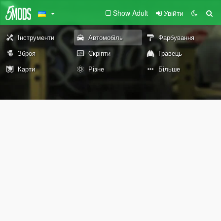
Show Adult
Увійти
Інструменти
Автомобіль
Фарбування
Зброя
Скріпти
Гравець
Карти
Різне
Більше