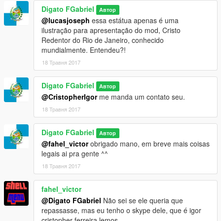
Digato FGabriel
Автор
@lucasjoseph
essa estátua apenas é uma
ilustração para apresentação do mod, Cristo
Redentor do Rio de Janeiro, conhecido
mundialmente. Entendeu?!
18 Травня 2017
Digato FGabriel
Автор
@CristopherIgor
me manda um contato seu.
18 Травня 2017
Digato FGabriel
Автор
@fahel_victor
obrigado mano, em breve mais coisas
legais ai pra gente ^^
18 Травня 2017
fahel_victor
@Digato FGabriel
Não sei se ele queria que
repassasse, mas eu tenho o skype dele, que é igor
cristopher ferreira lemos