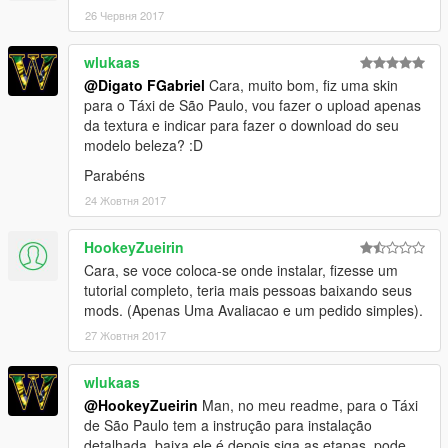
26 Червня 2017
wlukaas
@Digato FGabriel
Cara, muito bom, fiz uma skin
para o Táxi de São Paulo, vou fazer o upload apenas
da textura e indicar para fazer o download do seu
modelo beleza? :D
Parabéns
24 Жовтня 2017
HookeyZueirin
Cara, se voce coloca-se onde instalar, fizesse um
tutorial completo, teria mais pessoas baixando seus
mods. (Apenas Uma Avaliacao e um pedido simples).
27 Жовтня 2017
wlukaas
@HookeyZueirin
Man, no meu readme, para o Táxi
de São Paulo tem a instrução para instalação
detalhada, baixa ele é depois siga as etapas, pode