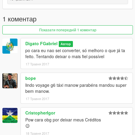
1 коментар
Показати попередній 1 коментар
Digato FGabriel
Автор
po cara eu nao sei converter, só melhoro o que já ta
feito. Tentando deixar o mais fiel possível
17 Травня 2017
bope
lindo voyage g6 táxi manow parabéns mandou super
bem manow.
17 Травня 2017
CristopherIgor
Pow cara obg por deixar meus Créditos
😉
18 Травня 2017