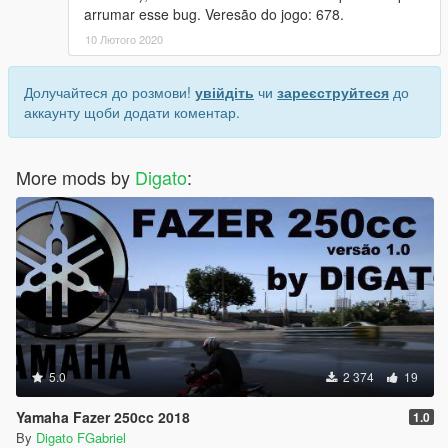
arrumar esse bug. Veresão do jogo: 678.
10 Лютого 2020
Долучайтеся до розмови!
увійдіть
чи
зареєструйтеся
до
аккаунту щоби додати коментар.
More mods by
Digato
:
5.0
2 374
19
Yamaha Fazer 250cc 2018
1.0
By
Digato FGabriel