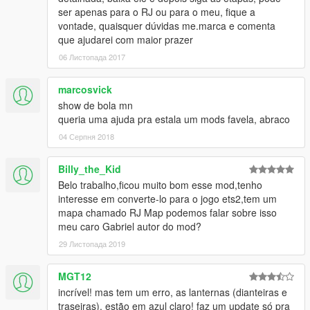
ser apenas para o RJ ou para o meu, fique a
vontade, quaisquer dúvidas me.marca e comenta
que ajudarei com maior prazer
06 Листопада 2017
marcosvick
show de bola mn
queria uma ajuda pra estala um mods favela, abraco
04 Серпня 2018
Billy_the_Kid
Belo trabalho,ficou muito bom esse mod,tenho
interesse em converte-lo para o jogo ets2,tem um
mapa chamado RJ Map podemos falar sobre isso
meu caro Gabriel autor do mod?
29 Листопада 2019
MGT12
incrível! mas tem um erro, as lanternas (dianteiras e
traseiras), estão em azul claro! faz um update só pra