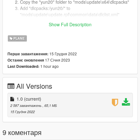
Copy the "yun20" folder to "mods\update\x64\dlcpacks"
Add "dlcpacks:/yun20/" to
"mods\update\update.rpf\common\data\dlclist.xml"
Spawn the plane with name: yun20
Show Full Description
License
PLANE
DO NOT
re-post it in anywhere without my permission.
15 Грудня 2022
Перше завантаження:
17 Січня 2023
Останнє оновлення
1 hour ago
Last Downloaded:
All Versions
1.0
(current)
2 587 завантажень
, 65,1 МБ
15 Грудня 2022
9 коментаря