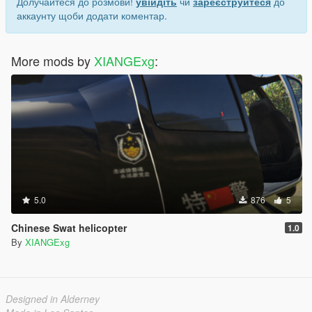
Долучайтеся до розмови!
увійдіть
чи
зареєструйтеся
до
аккаунту щоби додати коментар.
More mods by
XIANGExg
:
5.0
876
5
Chinese Swat helicopter
1.0
By
XIANGExg
Designed in Alderney