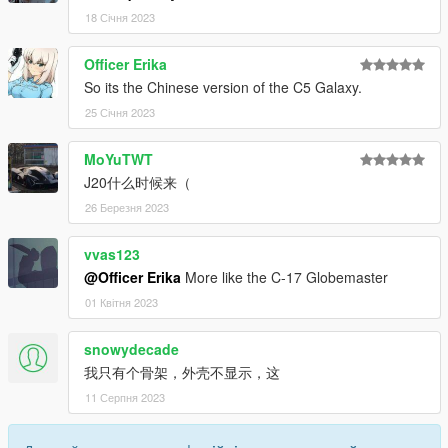
18 Січня 2023
Officer Erika
So its the Chinese version of the C5 Galaxy.
25 Січня 2023
MoYuTWT
J20什么时候来（
26 Березня 2023
vvas123
@Officer Erika
More like the C-17 Globemaster
01 Квітня 2023
snowydecade
我只有个骨架，外壳不显示，这
11 Серпня 2023