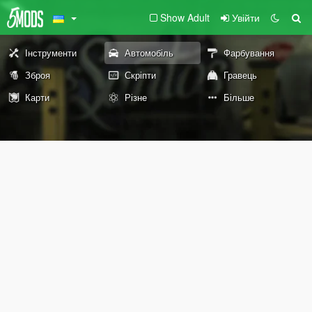
Show Adult
Увійти
Інструменти
Автомобіль
Фарбування
Зброя
Скріпти
Гравець
Карти
Різне
Більше