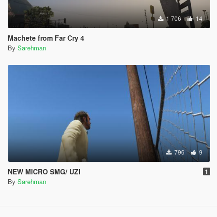
1 706
14
Machete from Far Cry 4
By
Sarehman
796
9
NEW MICRO SMG/ UZI
1
By
Sarehman