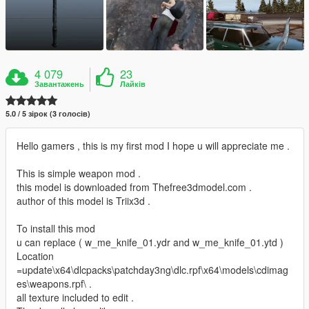
4 079
23
Завантажень
Лайків
5.0 / 5 зірок (3 голосів)
Hello gamers , this is my first mod I hope u will appreciate me .
This is simple weapon mod .
this model is downloaded from Thefree3dmodel.com .
author of this model is Triix3d .
To install this mod
u can replace ( w_me_knife_01.ydr and w_me_knife_01.ytd )
Location
=update\x64\dlcpacks\patchday3ng\dlc.rpf\x64\models\cdimag
es\weapons.rpf\ .
all texture included to edit .