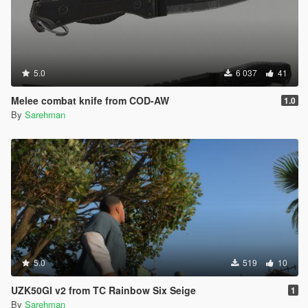
5.0
6 037
41
Melee combat knife from COD-AW
1.0
By
Sarehman
5.0
519
10
UZK50GI v2 from TC Rainbow Six Seige
1
By
Sarehman