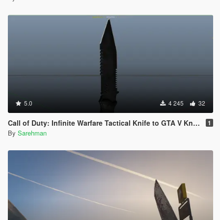
5.0
4 245
32
Call of Duty: Infinite Warfare Tactical Knife to GTA V Knife
1
By
Sarehman