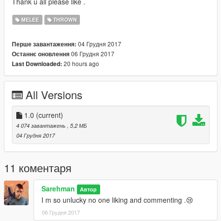
Thank u all please like .
MELEE
THROWN
04 Грудня 2017
Перше завантаження:
06 Грудня 2017
Останнє оновлення
20 hours ago
Last Downloaded:
All Versions
1.0
(current)
4 074 завантажень
, 5,2 МБ
04 Грудня 2017
11 коментаря
Sarehman
Автор
I m so unlucky no one liking and commenting .😢
06 Грудня 2017