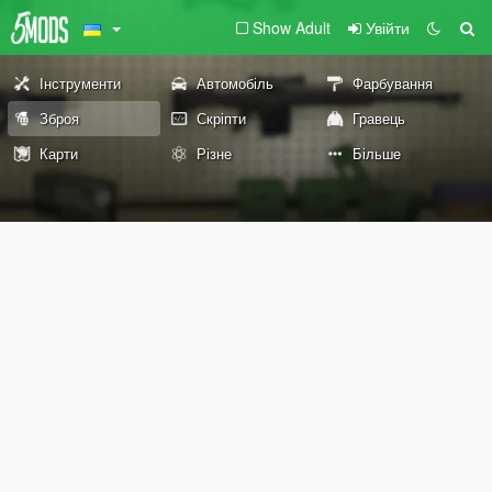
Show Adult
Увійти
Інструменти
Автомобіль
Фарбування
Зброя
Скріпти
Гравець
Карти
Різне
Більше