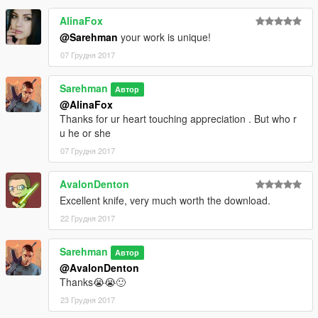
AlinaFox
@Sarehman
your work is unique!
07 Грудня 2017
Sarehman
Автор
@AlinaFox
Thanks for ur heart touching appreciation . But who r
u he or she
07 Грудня 2017
AvalonDenton
Excellent knife, very much worth the download.
22 Грудня 2017
Sarehman
Автор
@AvalonDenton
Thanks😭😭🙂
23 Грудня 2017