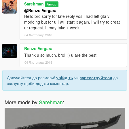
Sarehman
Автор
@Renzo Vergara
Hello bro sorry for late reply vos I had left gta v
modding but for u I will start it again. I will try to creat
ur request. It may take 1 week.
04 Листопада 2018
Renzo Vergara
Thank u so much, bro! :’) u are the best!
04 Листопада 2018
Долучайтеся до розмови!
увійдіть
чи
зареєструйтеся
до
аккаунту щоби додати коментар.
More mods by
Sarehman
: