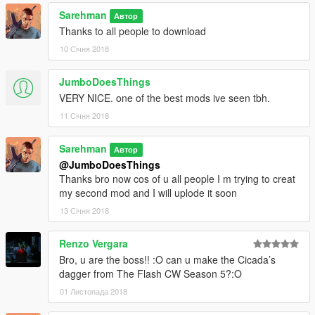
Sarehman
Автор
Thanks to all people to download
10 Січня 2018
JumboDoesThings
VERY NICE. one of the best mods ive seen tbh.
11 Січня 2018
Sarehman
Автор
@JumboDoesThings
Thanks bro now cos of u all people I m trying to creat
my second mod and I will uplode it soon
13 Січня 2018
Renzo Vergara
Bro, u are the boss!! :O can u make the Cicada’s
dagger from The Flash CW Season 5?:O
01 Листопада 2018