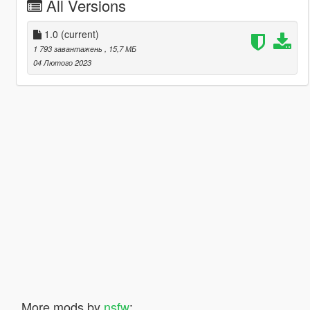
All Versions
1.0
(current)
1 793 завантажень
, 15,7 МБ
04 Лютого 2023
More mods by
nsfw
: