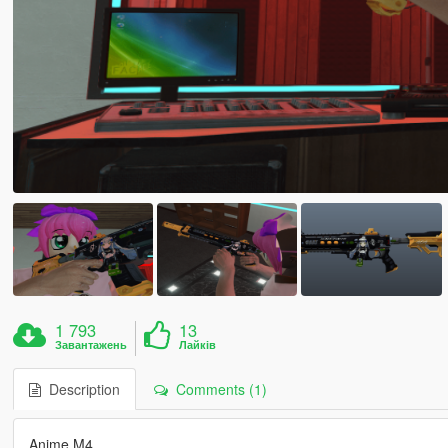
1 793
13
Завантажень
Лайків
Description
Comments (1)
Anime M4