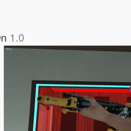
On
1.0