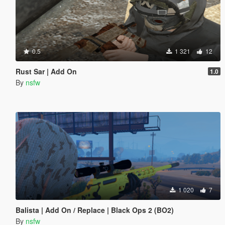
0.5
1 321
12
Rust Sar | Add On
1.0
By
nsfw
1 020
7
Balista | Add On / Replace | Black Ops 2 (BO2)
By
nsfw