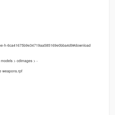
anime-h-6ca41675b9e34719aa585169e0bba4d9#download
> models > cdimages > -
ide weapons.rpf