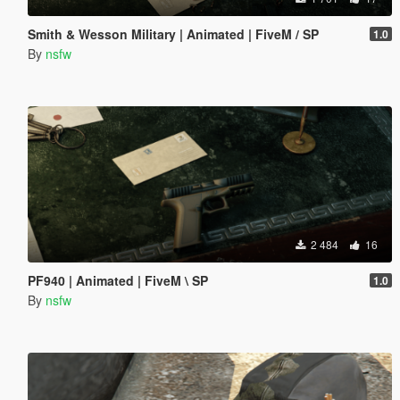
Smith & Wesson Military | Animated | FiveM / SP
1.0
By
nsfw
2 484
16
PF940 | Animated | FiveM \ SP
1.0
By
nsfw