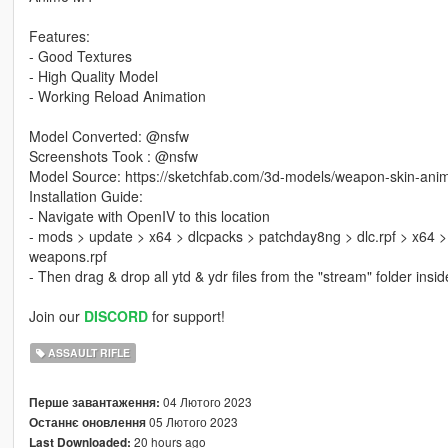
Features:
- Good Textures
- High Quality Model
- Working Reload Animation
Model Converted: @nsfw
Screenshots Took : @nsfw
Model Source: https://sketchfab.com/3d-models/weapon-skin-
Installation Guide:
- Navigate with OpenIV to this location
- mods > update > x64 > dlcpacks > patchday8ng > dlc.rpf > x64 
weapons.rpf
- Then drag & drop all ytd & ydr files from the "stream" folder ins
Join our
DISCORD
for support!
ASSAULT RIFLE
04 Лютого 2023
Перше завантаження:
05 Лютого 2023
Останнє оновлення
20 hours ago
Last Downloaded: