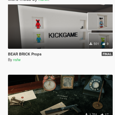
501
9
BEAR BRICK Props
FINAL
By
nsfw
1 701
17