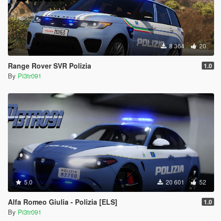
8 364
20
Range Rover SVR Polizia
1.0
By
Pi3tr091
5.0
20 601
52
Alfa Romeo Giulia - Polizia [ELS]
1.0
By
Pi3tr091