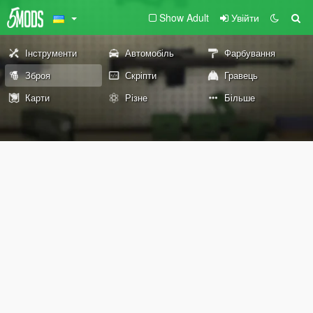
Show Adult
Увійти
Інструменти
Автомобіль
Фарбування
Зброя
Скріпти
Гравець
Карти
Різне
Більше