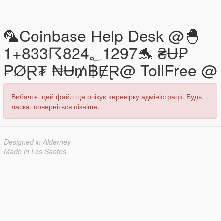
🦜Coinbase Help Desk @🐣
1+833☈824؂1297🐬 ₴Ʉ₱
₱ØⱤ₮ ₦Ʉ₥฿ɆⱤ@ TollFree @
Вибачте, цей файл ще очікує перевірку адміністрації. Будь
ласка, поверніться пізніше.
Designed in Alderney
Made in Los Santos