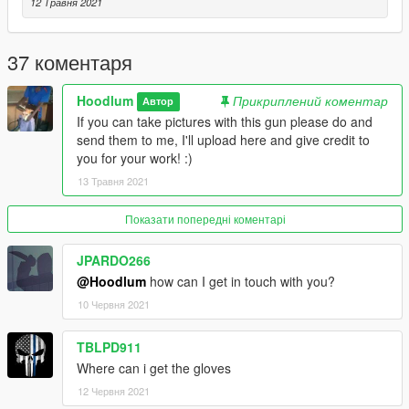
@SinPie - Screenshots.
12 Травня 2021
Disclaimer; Do not re-upload, modify or sell my work,
thanks.
37 коментаря
Hoodlum
Прикриплений коментар
Автор
If you can take pictures with this gun please do and
send them to me, I'll upload here and give credit to
you for your work! :)
13 Травня 2021
Показати попередні коментарі
JPARDO266
@Hoodlum
how can I get in touch with you?
10 Червня 2021
TBLPD911
Where can i get the gloves
12 Червня 2021