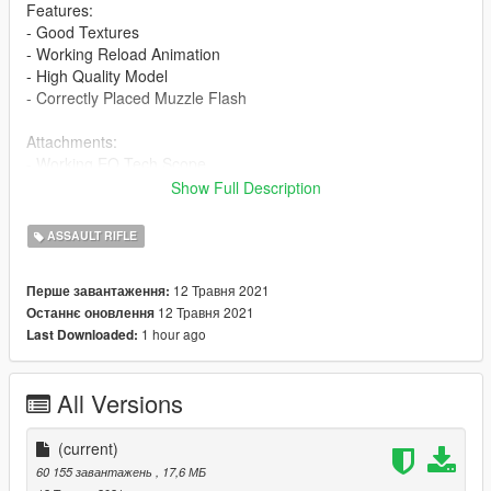
Features:
- Good Textures
- Working Reload Animation
- High Quality Model
- Correctly Placed Muzzle Flash
Attachments:
- Working EO Tech Scope
Show Full Description
Installation Guide:
- Navigate with OpenIV to this location
ASSAULT RIFLE
- mods > update > x64 > dlcpacks > patchday8ng > dlc.rpf >
x64 > models > cdimages > -weapons.rpf
12 Травня 2021
Перше завантаження:
- Then drag & drop all ytd & ydr files from the "stream" folder
12 Травня 2021
Останнє оновлення
inside weapons.rpf
1 hour ago
Last Downloaded:
Note: The LUA file is not needed for Singleplayer installation.
If you can take pictures with this gun please do and send them
All Versions
to me, I'll upload here and give credit to you for your work! :)
Credits:
(current)
Hoodlum
60 155 завантажень
, 17,6 МБ