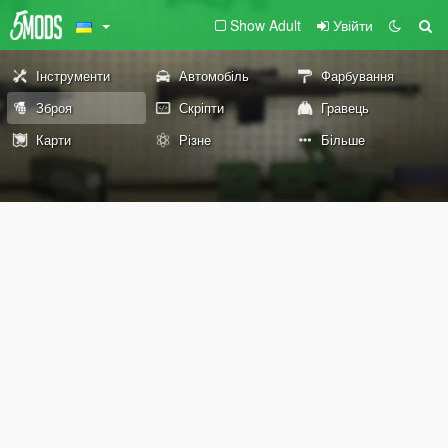
Show Adult
Увійти
Інструменти
Автомобіль
Фарбування
Зброя
Скріпти
Гравець
Карти
Різне
Більше