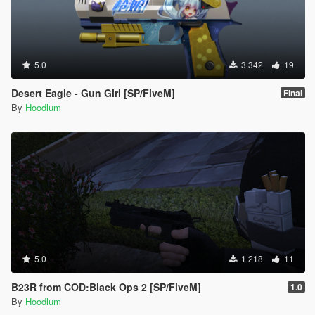
5.0
3 342
19
Desert Eagle - Gun Girl [SP/FiveM]
Final
By
Hoodlum
5.0
1 218
11
B23R from COD:Black Ops 2 [SP/FiveM]
1.0
By
Hoodlum