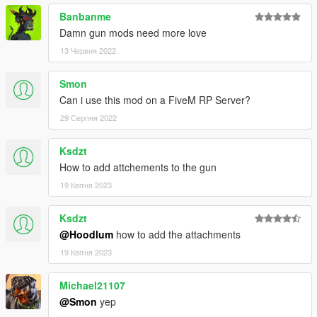
Banbanme
Damn gun mods need more love
13 Червня 2022
Smon
Can i use this mod on a FiveM RP Server?
29 Серпня 2022
Ksdzt
How to add attchements to the gun
19 Квітня 2023
Ksdzt
@Hoodlum
how to add the attachments
19 Квітня 2023
Michael21107
@Smon
yep