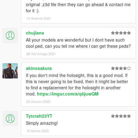
original .z3d file then they can go ahead & contact me
for it :).
13 Жовтня 2021
chujiana
All your models are wonderful but I dont have such
cool ped, can you tell me where i can get these peds?
28 Листопада 2021
akinosakura
If you don't mind the holosight, this is a good mod. If
this is never going to be fixed, then it might be better
to find a replacement for the holosight in another
mod.
https://imgur.com/a/q6juwQM
03 Лютого 2022
Tytcraft23YT
Simply amazing!
16 Квітня 2022