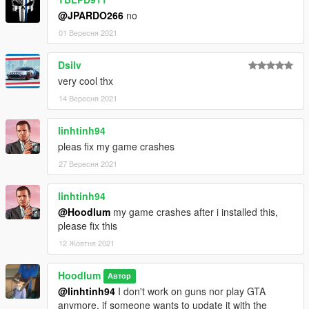
@JPARDO266
no
01 Вересня 2021
Dsilv
very cool thx
14 Вересня 2021
linhtinh94
pleas fix my game crashes
27 Вересня 2021
linhtinh94
@Hoodlum
my game crashes after i installed this,
please fix this
12 Жовтня 2021
Hoodlum
Автор
@linhtinh94
I don't work on guns nor play GTA
anymore, if someone wants to update it with the