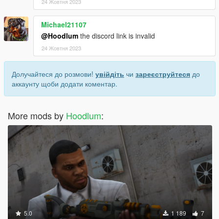
24 Жовтня 2023
Michael21107
@Hoodlum
the discord link is invalid
24 Жовтня 2023
Долучайтеся до розмови!
увійдіть
чи
зареєструйтеся
до
аккаунту щоби додати коментар.
More mods by
Hoodlum
:
5.0
1 189
7