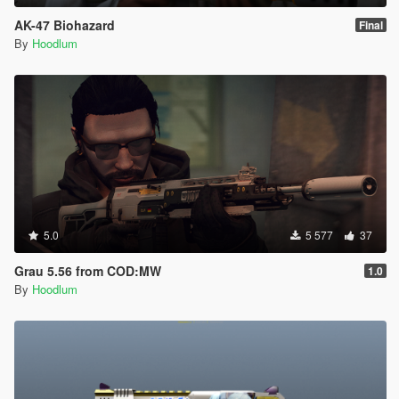
AK-47 Biohazard
Final
By
Hoodlum
5.0
5 577
37
Grau 5.56 from COD:MW
1.0
By
Hoodlum