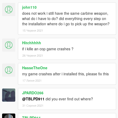
john110
does not work i still have the same carbine weapon,
what do i have to do? did everything every step on
the installation where do i go to pick up the weapon?
15 Червня 2021
Hitchhhhh
if i kille an cop game crashes ?
26 Червня 2021
HasseTheOne
my game crashes after i installed this, please fix this
17 Липня 2021
JPARDO266
@TBLPD911
did you ever find out where?
31 Серпня 2021
TBLPD911