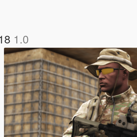
K18
1.0