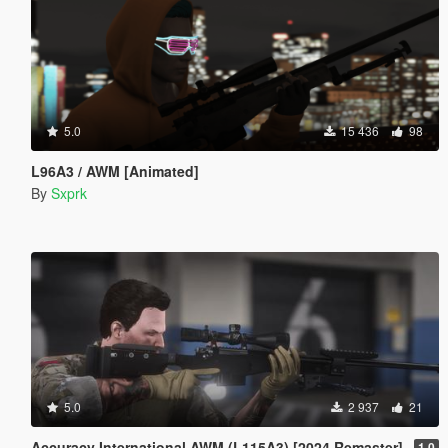
5.0
15 436
98
L96A3 / AWM [Animated]
By
Sxprk
5.0
2 937
21
Accuracy International AWM (L115A3) [2024 Remaster]
1.0