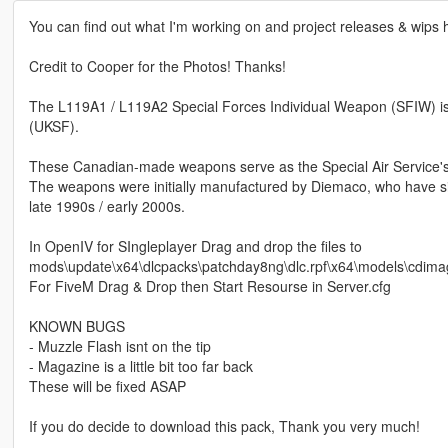
You can find out what I'm working on and project releases & wips 
Credit to Cooper for the Photos! Thanks!
The L119A1 / L119A2 Special Forces Individual Weapon (SFIW) is
(UKSF).
These Canadian-made weapons serve as the Special Air Service's st
The weapons were initially manufactured by Diemaco, who have s
late 1990s / early 2000s.
In OpenIV for SIngleplayer Drag and drop the files to
mods\update\x64\dlcpacks\patchday8ng\dlc.rpf\x64\models\cdima
For FiveM Drag & Drop then Start Resourse in Server.cfg
KNOWN BUGS
- Muzzle Flash isnt on the tip
- Magazine is a little bit too far back
These will be fixed ASAP
If you do decide to download this pack, Thank you very much!