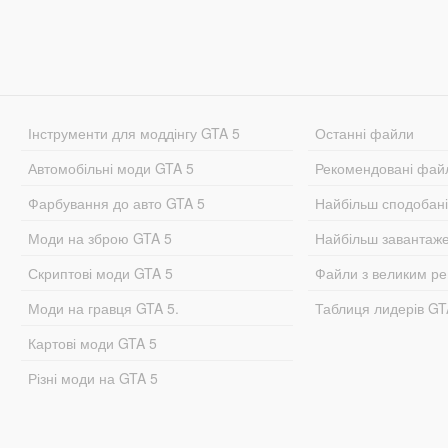
Інструменти для моддінгу GTA 5
Останні файли
Автомобільні моди GTA 5
Рекомендовані фай
Фарбування до авто GTA 5
Найбільш сподобан
Моди на зброю GTA 5
Найбільш завантаж
Скриптові моди GTA 5
Файли з великим р
Моди на гравця GTA 5.
Таблиця лидерів G
Картові моди GTA 5
Різні моди на GTA 5