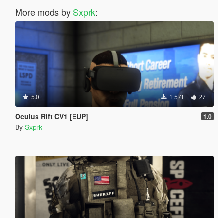
More mods by
Sxprk
:
5.0
1 571
27
Oculus Rift CV1 [EUP]
1.0
By
Sxprk