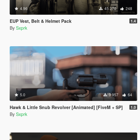
4.96
45 370
248
EUP Vest, Belt & Helmet Pack
1.4
By
Sxprk
5.0
9 957
64
Hawk & Little Snub Revolver [Animated] [FiveM + SP]
1.0
By
Sxprk