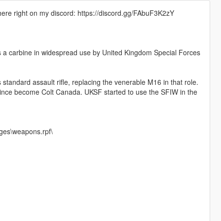
here right on my discord: https://discord.gg/FAbuF3K2zY
 a carbine in widespread use by United Kingdom Special Forces
andard assault rifle, replacing the venerable M16 in that role.
ince become Colt Canada. UKSF started to use the SFIW in the
ges\weapons.rpf\