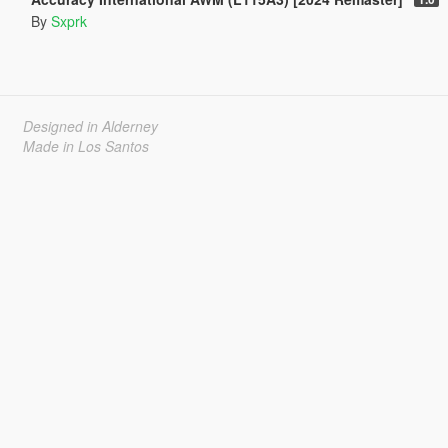
By
Sxprk
Designed in Alderney
Made in Los Santos