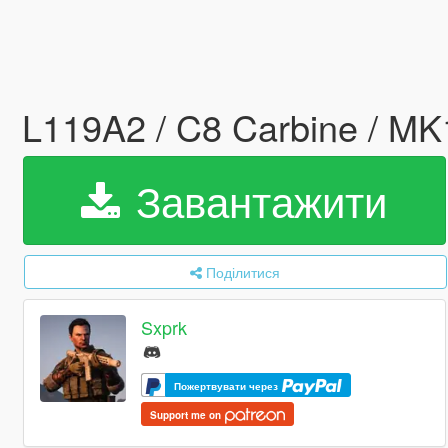
L119A2 / C8 Carbine / M
Завантажити
Поділитися
Sxprk
Пожертвувати через
Support me on