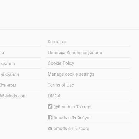
Контакти
ли
Політика Конфіденційності
і файли
Cookie Policy
ені файли
Manage cookie settings
ейтингом
Terms of Use
TA5-Mods.com
DMCA
@5mods в Твіттері
5mods в Фейсбуці
5mods on Discord