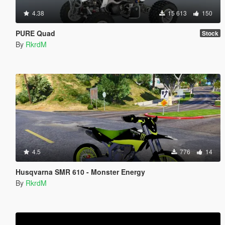
4.38
15 613
150
PURE Quad
Stock
By
RkrdM
4.5
776
14
Husqvarna SMR 610 - Monster Energy
By
RkrdM