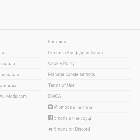
Контакти
ли
Політика Конфіденційності
і файли
Cookie Policy
ені файли
Manage cookie settings
ейтингом
Terms of Use
TA5-Mods.com
DMCA
@5mods в Твіттері
5mods в Фейсбуці
5mods on Discord