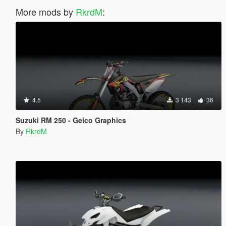
More mods by
RkrdM
:
4.5
3 143
36
Suzuki RM 250 - Geico Graphics
By
RkrdM