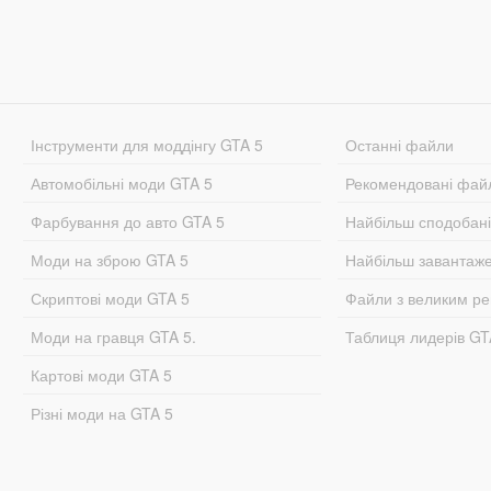
Інструменти для моддінгу GTA 5
Останні файли
Автомобільні моди GTA 5
Рекомендовані фай
Фарбування до авто GTA 5
Найбільш сподобан
Моди на зброю GTA 5
Найбільш завантаж
Скриптові моди GTA 5
Файли з великим р
Моди на гравця GTA 5.
Таблиця лидерів G
Картові моди GTA 5
Різні моди на GTA 5