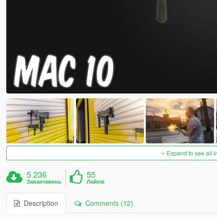
Expand to see all 
5 236
55
Завантажень
Лайків
Description
Comments (12)