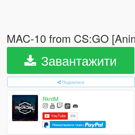
MAC-10 from CS:GO [Ani
Завантажити
Поділитися
RkrdM
Пожертвувати через