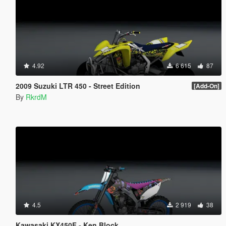
4.92
6 615
87
2009 Suzuki LTR 450 - Street Edition
[Add-On]
By
RkrdM
4.5
2 919
38
Kawasaki KX450F - Ken Block