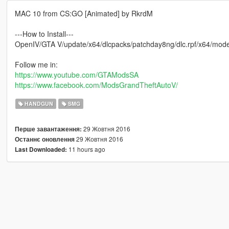
MAC 10 from CS:GO [Animated] by RkrdM
---How to Install---
OpenIV/GTA V/update/x64/dlcpacks/patchday8ng/dlc.rpf/x64/mod
Follow me in:
https://www.youtube.com/GTAModsSA
https://www.facebook.com/ModsGrandTheftAutoV/
HANDGUN
SMG
29 Жовтня 2016
Перше завантаження:
29 Жовтня 2016
Останнє оновлення
11 hours ago
Last Downloaded: