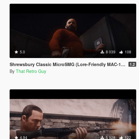
5.0
8 039
108
Shrewsbury Classic MicroSMG (Lore-Friendly MAC-10) [Animated]
1.2
By
That Retro Guy
4.94
5 928
122