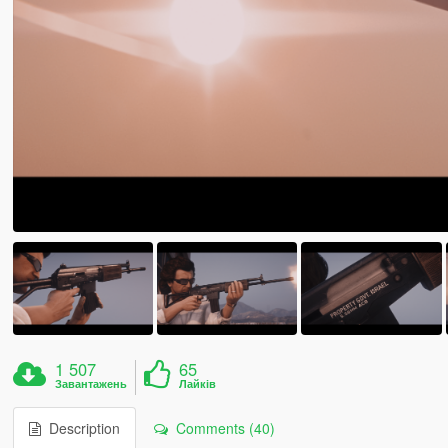
1 507
65
Завантажень
Лайків
Description
Comments (40)