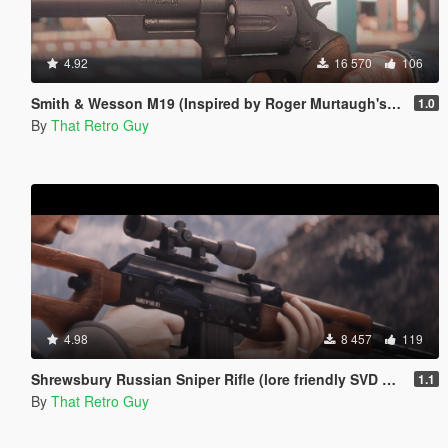
4.92
16 570
106
Smith & Wesson M19 (Inspired by Roger Murtaugh's pistol) [Animated]
1.0
By
That Retro Guy
4.98
8 457
119
Shrewsbury Russian Sniper Rifle (lore friendly SVD Dragunov) [Add-On | Animated | Lore Friendly | Tints]
1.1
By
That Retro Guy