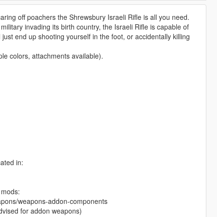
ring off poachers the Shrewsbury Israeli Rifle is all you need.
litary invading its birth country, the Israeli Rifle is capable of
just end up shooting yourself in the foot, or accidentally killing
le colors, attachments available).
cated in:
g mods:
eapons/weapons-addon-components
advised for addon weapons)