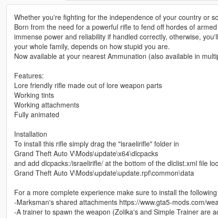
Whether you're fighting for the independence of your country or sca
Born from the need for a powerful rifle to fend off hordes of armed mi
immense power and reliability if handled correctly, otherwise, you'll 
your whole family, depends on how stupid you are.
Now available at your nearest Ammunation (also available in multip
Features:
Lore friendly rifle made out of lore weapon parts
Working tints
Working attachments
Fully animated
Installation
To install this rifle simply drag the "israelirifle" folder in
Grand Theft Auto V\Mods\update\x64\dlcpacks
and add dlcpacks:/israelirifle/ at the bottom of the dlclist.xml file lo
Grand Theft Auto V\Mods\update\update.rpf\common\data
For a more complete experience make sure to install the followin
-Marksman's shared attachments https://www.gta5-mods.com/w
-A trainer to spawn the weapon (Zolika's and Simple Trainer are 