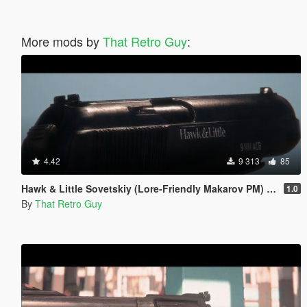
More mods by
That Retro Guy
:
4.42
9 313
85
Hawk & Little Sovetskiy (Lore-Friendly Makarov PM) [Animated]
1.0
By
That Retro Guy