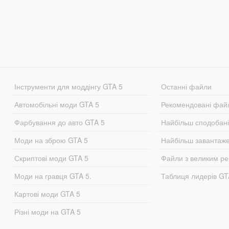
Інструменти для моддінгу GTA 5
Останні файли
Автомобільні моди GTA 5
Рекомендовані фай
Фарбування до авто GTA 5
Найбільш сподобан
Моди на зброю GTA 5
Найбільш завантаж
Скриптові моди GTA 5
Файли з великим р
Моди на гравця GTA 5.
Таблиця лидерів G
Картові моди GTA 5
Різні моди на GTA 5