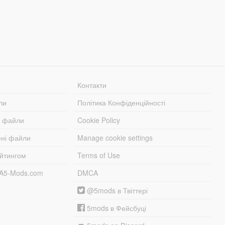
Контакти
ли
Політика Конфіденційності
і файли
Cookie Policy
ені файли
Manage cookie settings
ейтингом
Terms of Use
TA5-Mods.com
DMCA
@5mods в Твіттері
5mods в Фейсбуці