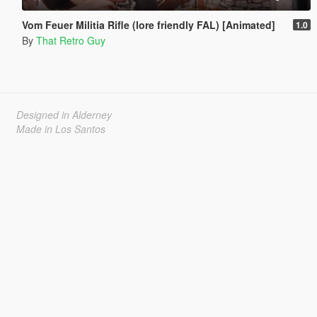
Vom Feuer Militia Rifle (lore friendly FAL) [Animated]
1.0
By
That Retro Guy
Designed in Alderney
Made in Los Santos