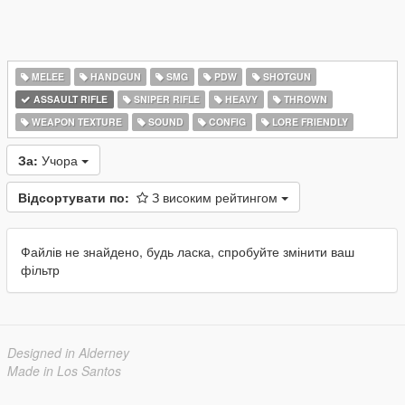
MELEE
HANDGUN
SMG
PDW
SHOTGUN
ASSAULT RIFLE
SNIPER RIFLE
HEAVY
THROWN
WEAPON TEXTURE
SOUND
CONFIG
LORE FRIENDLY
За:
Учора
Відсортувати по:
З високим рейтингом
Файлів не знайдено, будь ласка, спробуйте змінити ваш
фільтр
Designed in Alderney
Made in Los Santos