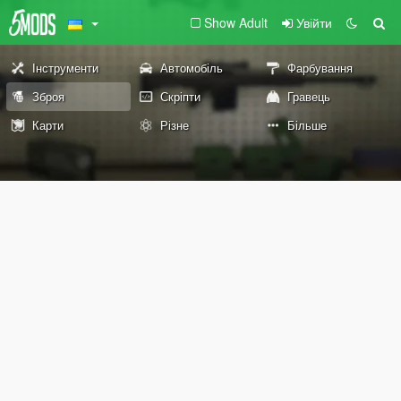
Show Adult
Увійти
Інструменти
Автомобіль
Фарбування
Зброя
Скріпти
Гравець
Карти
Різне
Більше