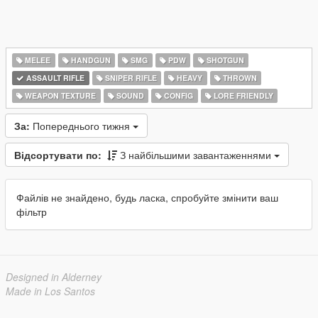
MELEE
HANDGUN
SMG
PDW
SHOTGUN
ASSAULT RIFLE
SNIPER RIFLE
HEAVY
THROWN
WEAPON TEXTURE
SOUND
CONFIG
LORE FRIENDLY
За:
Попереднього тижня
Відсортувати по:
З найбільшими завантаженнями
Файлів не знайдено, будь ласка, спробуйте змінити ваш
фільтр
Designed in Alderney
Made in Los Santos