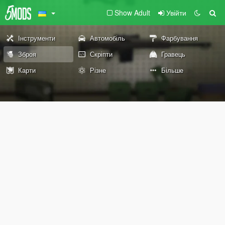
Show Adult
Увійти
Інструменти
Автомобіль
Фарбування
Зброя
Скріпти
Гравець
Карти
Різне
Більше