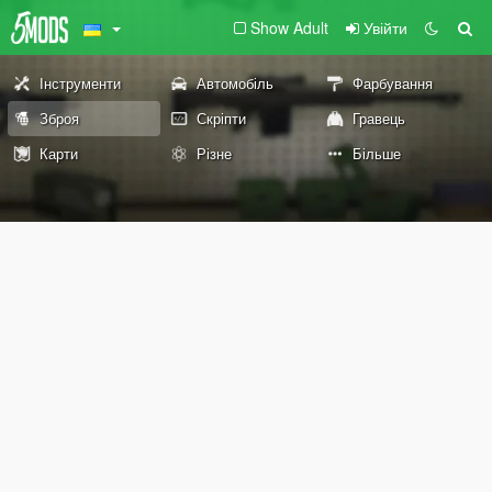
Show Adult
Увійти
Інструменти
Автомобіль
Фарбування
Зброя
Скріпти
Гравець
Карти
Різне
Більше