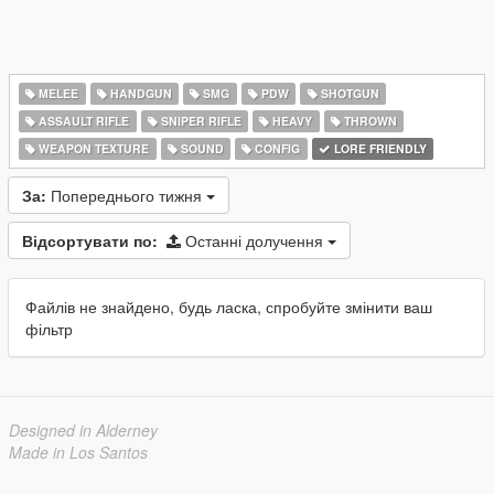
MELEE
HANDGUN
SMG
PDW
SHOTGUN
ASSAULT RIFLE
SNIPER RIFLE
HEAVY
THROWN
WEAPON TEXTURE
SOUND
CONFIG
LORE FRIENDLY
За:
Попереднього тижня
Відсортувати по:
Останні долучення
Файлів не знайдено, будь ласка, спробуйте змінити ваш
фільтр
Designed in Alderney
Made in Los Santos