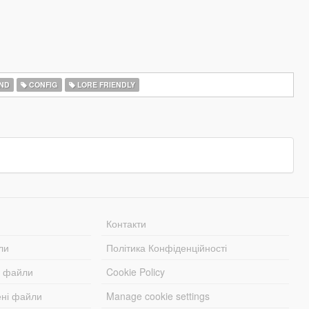
ND
CONFIG
LORE FRIENDLY
Контакти
ли
Політика Конфіденційності
і файли
Cookie Policy
ені файли
Manage cookie settings