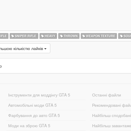
IFLE
SNIPER RIFLE
HEAVY
THROWN
WEAPON TEXTURE
SOU
льшою кількістю лайків
р
Інструменти для моддінгу GTA 5
Останні файли
Автомобільні моди GTA 5
Рекомендовані фай
Фарбування до авто GTA 5
Найбільш сподобан
Моди на зброю GTA 5
Найбільш завантаж