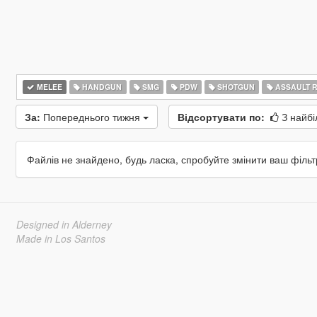
MELEE
HANDGUN
SMG
PDW
SHOTGUN
ASSAULT R
За:
Попереднього тижня
Відсортувати по:
З найбі
Файлів не знайдено, будь ласка, спробуйте змінити ваш фільт
Designed in Alderney
Made in Los Santos