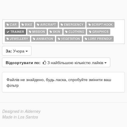
CAR
BIKE
AIRCRAFT
EMERGENCY
SCRIPT HOOK
TRAINER
MISSION
SKIN
CLOTHING
GRAPHICS
JEWELLERY
ANIMATION
VEGETATION
LORE FRIENDLY
За:
Учора
Відсортувати по:
З найбільшою кількістю лайків
Файлів не знайдено, будь ласка, спробуйте змінити ваш
фільтр
Designed in Alderney
Made in Los Santos