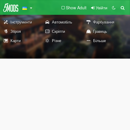
Show Adult
Увійти
Інструменти
Автомобіль
Фарбування
Зброя
Скріпти
Гравець
Карти
Різне
Більше