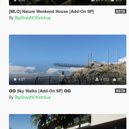
[MLO] Nature Weekend House [Add-On SP]
BETA
By
BigShaqNOKetchup
4.97
4 052
87
✪✪ Sky Walks [Add-On SP] ✪✪
BETA
By
BigShaqNOKetchup