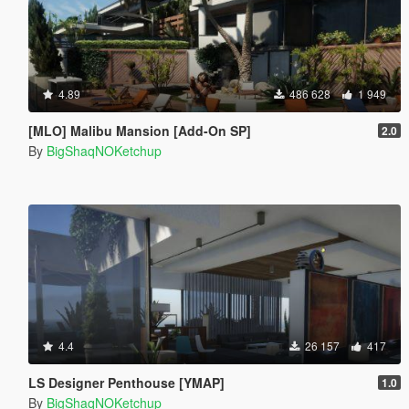
4.89
486 628
1 949
[MLO] Malibu Mansion [Add-On SP]
2.0
By
BigShaqNOKetchup
4.4
26 157
417
LS Designer Penthouse [YMAP]
1.0
By
BigShaqNOKetchup