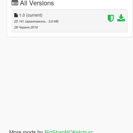
All Versions
1.0
(current)
25 141 завантажень
, 3,6 МБ
28 Червня 2019
More mods by
BigShaqNOKetchup
: