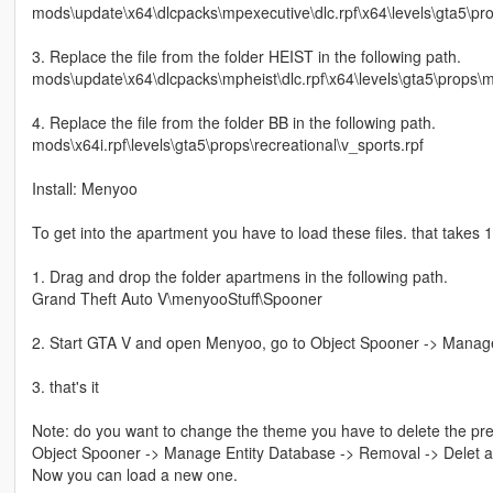
mods\update\x64\dlcpacks\mpexecutive\dlc.rpf\x64\levels\gta5\pr
3. Replace the file from the folder HEIST in the following path.
mods\update\x64\dlcpacks\mpheist\dlc.rpf\x64\levels\gta5\props\mp
4. Replace the file from the folder BB in the following path.
mods\x64i.rpf\levels\gta5\props\recreational\v_sports.rpf
Install: Menyoo
To get into the apartment you have to load these files. that takes 1
1. Drag and drop the folder apartmens in the following path.
Grand Theft Auto V\menyooStuff\Spooner
2. Start GTA V and open Menyoo, go to Object Spooner -> Manage 
3. that's it
Note: do you want to change the theme you have to delete the prev
Object Spooner -> Manage Entity Database -> Removal -> Delet all
Now you can load a new one.