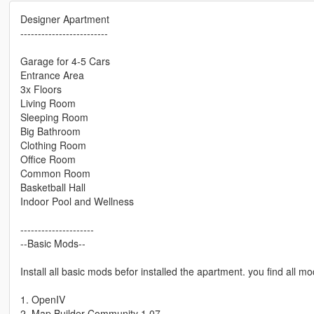
Designer Apartment
-------------------------
Garage for 4-5 Cars
Entrance Area
3x Floors
Living Room
Sleeping Room
Big Bathroom
Clothing Room
Office Room
Common Room
Basketball Hall
Indoor Pool and Wellness
---------------------
--Basic Mods--
Install all basic mods befor installed the apartment. you find all
1. OpenIV
2. Map Builder Community 1.07