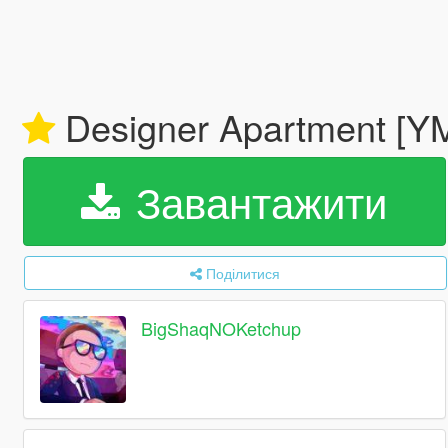
Designer Apartment [
Завантажити
Поділитися
BigShaqNOKetchup