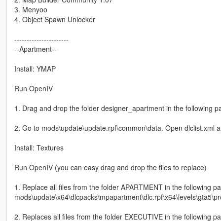
3. Menyoo
4. Object Spawn Unlocker
----------------------
--Apartment--
Install: YMAP
Run OpenIV
1. Drag and drop the folder designer_apartment in the following 
2. Go to mods\update\update.rpf\common\data. Open dlclist.xml an
Install: Textures
Run OpenIV (you can easy drag and drop the files to replace)
1. Replace all files from the folder APARTMENT in the following pa
mods\update\x64\dlcpacks\mpapartment\dlc.rpf\x64\levels\gta5\p
2. Replaces all files from the folder EXECUTIVE in the following pa