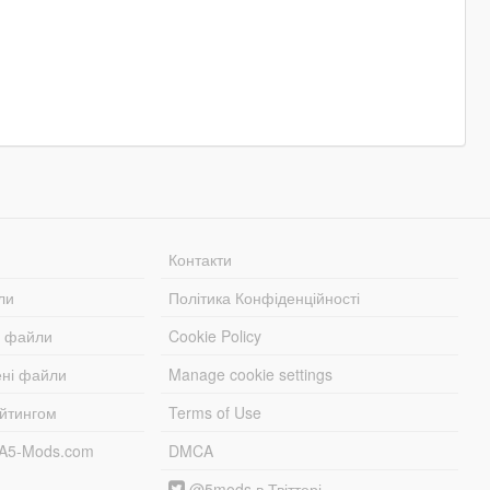
Контакти
ли
Політика Конфіденційності
і файли
Cookie Policy
ені файли
Manage cookie settings
ейтингом
Terms of Use
TA5-Mods.com
DMCA
@5mods в Твіттері