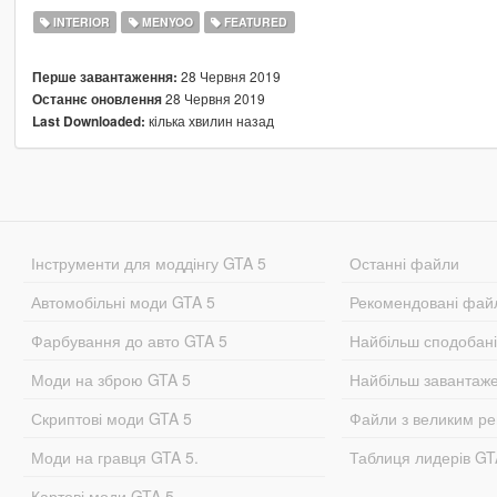
INTERIOR
MENYOO
FEATURED
28 Червня 2019
Перше завантаження:
28 Червня 2019
Останнє оновлення
кілька хвилин назад
Last Downloaded:
Інструменти для моддінгу GTA 5
Останні файли
Автомобільні моди GTA 5
Рекомендовані фай
Фарбування до авто GTA 5
Найбільш сподобан
Моди на зброю GTA 5
Найбільш завантаж
Скриптові моди GTA 5
Файли з великим р
Моди на гравця GTA 5.
Таблиця лидерів G
Картові моди GTA 5