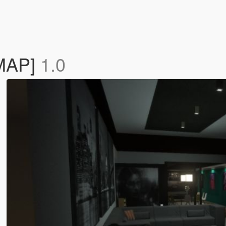
YMAP]
1.0