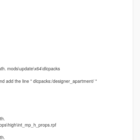
path. mods\update\x64\dlcpacks
d add the line " dlcpacks:/designer_apartment/ "
th.
rops\high\int_mp_h_props.rpf
th.