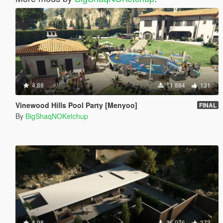
4.88
11 884
131
Vinewood Hills Pool Party [Menyoo]
FINAL
By
BigShaqNOKetchup
4.98
26 976
373