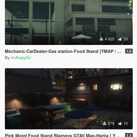
4 425
35
Mechanic-CarDealer-Gas station-Food Stand [YMAP / FiveM]
1.0
By
ImAngryDJ
578
10
Pink Motel Food Stand Blarneys GTAV Map-Harita [ YMAP / FiveM / SP ]
1.1