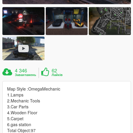
4 346
62
Завантажень
Лайків
Map Style :OmegaMechanic
1.Lamps
2.Mechanic Tools
3.Car Parts
4.Wooden Floor
5.Carpet
6.gas station
Total Object:97