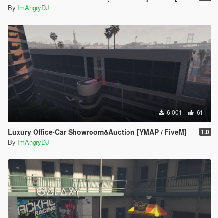
By
ImAngryDJ
6 001
61
Luxury Office-Car Showroom&Auction [YMAP / FiveM]
1.0
By
ImAngryDJ