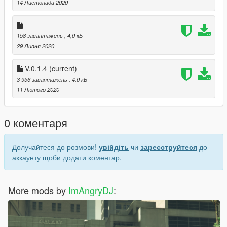
open4/gtav/mods/update/x64/DLC packs/custom maps/ dlc.rpf/
14 Листопада 2020
x64/ levels/gtav/citye/maps/custom maps rpf/ paste it here
> Open gtav and go to the location
158 завантажень
, 4,0 кБ
29 Липня 2020
V.0.1.4
(current)
3 956 завантажень
, 4,0 кБ
11 Лютого 2020
0 коментаря
Долучайтеся до розмови!
увійдіть
чи
зареєструйтеся
до
аккаунту щоби додати коментар.
More mods by
ImAngryDJ
: