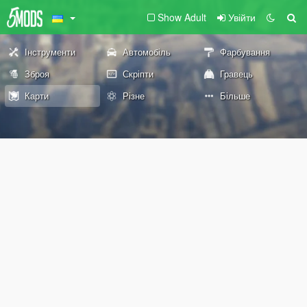
Show Adult
Увійти
Інструменти
Автомобіль
Фарбування
Зброя
Скріпти
Гравець
Карти
Різне
Більше