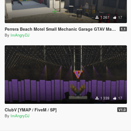
1 267
17
Perrera Beach Motel Small Mechanic Garage GTAV Map-Harita [ YMAP / FiveM / SP ]
1.1
By
ImAngryDJ
1 339
17
ClubV [YMAP / FiveM / SP]
V1.0
By
ImAngryDJ