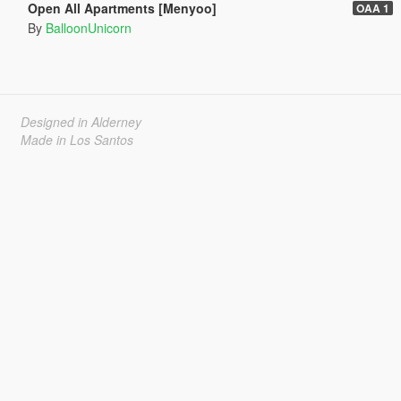
Open All Apartments [Menyoo]
OAA 1
By
BalloonUnicorn
Designed in Alderney
Made in Los Santos