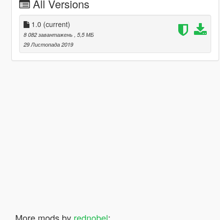
All Versions
1.0
(current)
8 082 завантажень
, 5,5 МБ
29 Листопада 2019
More mods by
rednobel
: