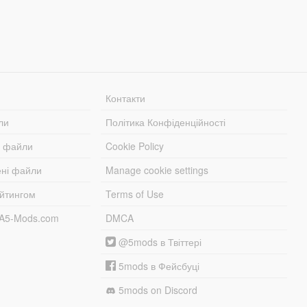
Контакти
ли
Політика Конфіденційності
і файли
Cookie Policy
ені файли
Manage cookie settings
ейтингом
Terms of Use
TA5-Mods.com
DMCA
@5mods в Твіттері
5mods в Фейсбуці
5mods on Discord