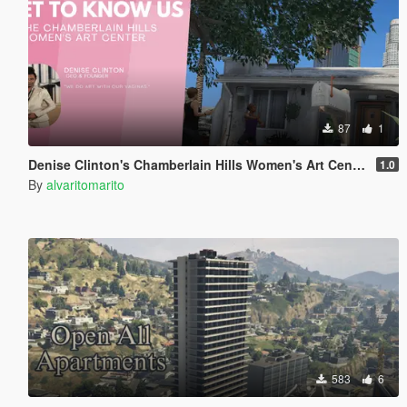
87
1
Denise Clinton's Chamberlain Hills Women's Art Center
1.0
By
alvaritomarito
583
6