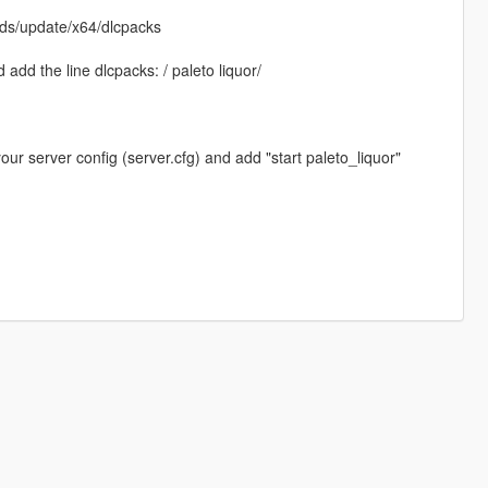
mods/update/x64/dlcpacks
dd the line dlcpacks: / paleto liquor/
our server config (server.cfg) and add "start paleto_liquor"