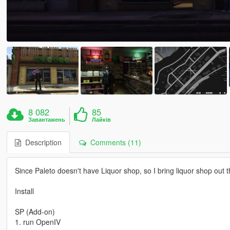
8 082
85
Завантажень
Лайків
Description
Comments (11)
Since Paleto doesn't have Liquor shop, so I bring liquor shop out th
Install
SP (Add-on)
1. run OpenIV