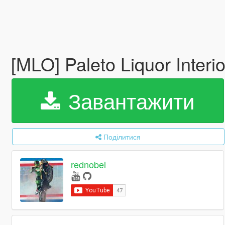
[MLO] Paleto Liquor Interi
Завантажити
Поділитися
rednobel