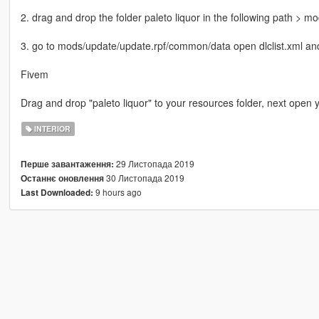
2. drag and drop the folder paleto liquor in the following path > 
3. go to mods/update/update.rpf/common/data open dlclist.xml and a
Fivem
Drag and drop "paleto liquor" to your resources folder, next open y
INTERIOR
29 Листопада 2019
Перше завантаження:
30 Листопада 2019
Останнє оновлення
9 hours ago
Last Downloaded: