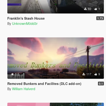
60
1
Franklin's Stash House
1.73
By
UnknownM0dd3r
5.0
117
9
Removed Bunkers and Facilites (DLC add-on)
0.1
By
William Halverd