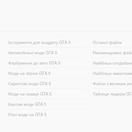
Інструменти для моддінгу GTA 5
Останні файли
Автомобільні моди GTA 5
Рекомендовані фай
Фарбування до авто GTA 5
Найбільш сподобан
Моди на зброю GTA 5
Найбільш завантаж
Скриптові моди GTA 5
Файли з великим р
Моди на гравця GTA 5.
Таблиця лидерів G
Картові моди GTA 5
Різні моди на GTA 5