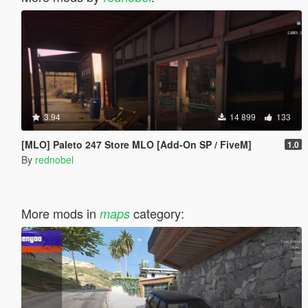
3.94
14 899
133
[MLO] Paleto 247 Store MLO [Add-On SP / FiveM]
1.0
By
rednobel
More mods in
category:
maps