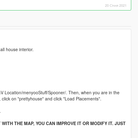
20 Січня 2021
all house interior.
aV Location/menyooStuff/Spooner/. Then, when you are in the
lick on "prettyhouse" and click "Load Placements".
.
ITH THE MAP, YOU CAN IMPROVE IT OR MODIFY IT. JUST