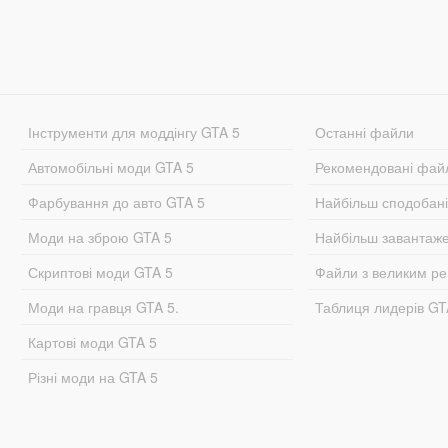
Інструменти для моддінгу GTA 5
Останні файли
Автомобільні моди GTA 5
Рекомендовані фай
Фарбування до авто GTA 5
Найбільш сподобан
Моди на зброю GTA 5
Найбільш завантаж
Скриптові моди GTA 5
Файли з великим р
Моди на гравця GTA 5.
Таблиця лидерів G
Картові моди GTA 5
Різні моди на GTA 5