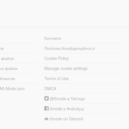
Контакти
ли
Політика Конфіденційності
і файли
Cookie Policy
ені файли
Manage cookie settings
ейтингом
Terms of Use
TA5-Mods.com
DMCA
@5mods в Твіттері
5mods в Фейсбуці
5mods on Discord