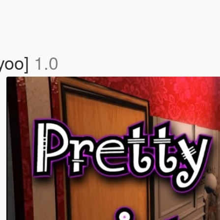
nyoo]
1.0