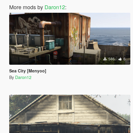
More mods by
Daron12
:
586
6
Sea City [Menyoo]
By
Daron12