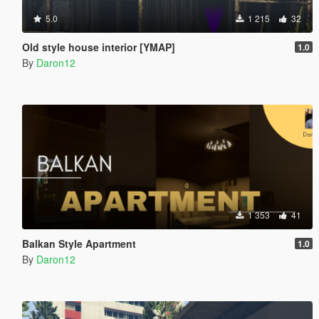
5.0
1 215
32
Old style house interior [YMAP]
1.0
By
Daron12
1 353
41
Balkan Style Apartment
1.0
By
Daron12