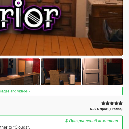
images and videos
5.0 / 5 зірок (1 голос)
Прикриплений коментар
ther to "Clouds".