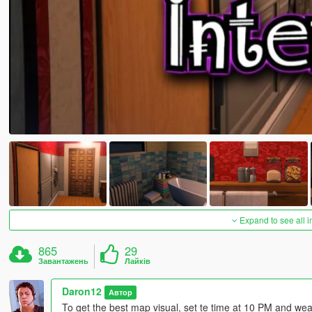
Expand to see all 
865
29
Завантажень
Лайків
Daron12
Автор
To get the best map visual, set te time at 10 PM and wea