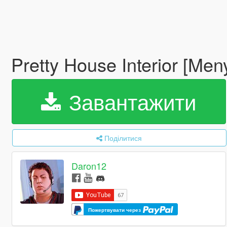
Pretty House Interior [Me
Завантажити
Поділитися
Daron12
Пожертвувати через