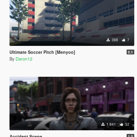
388
7
Ultimate Soccer Pitch [Menyoo]
0.1
By
Daron12
1 841
32
Accident Scene
1.0