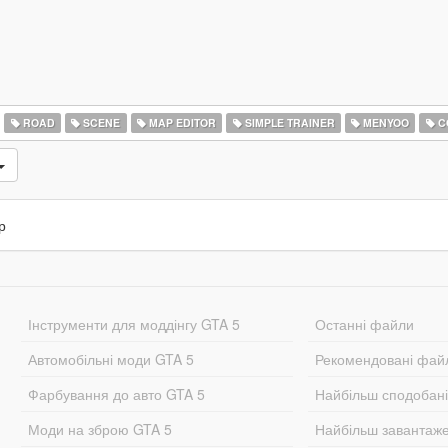
ROAD
SCENE
MAP EDITOR
SIMPLE TRAINER
MENYOO
C
р
Інструменти для моддінгу GTA 5
Останні файли
Автомобільні моди GTA 5
Рекомендовані фай
Фарбування до авто GTA 5
Найбільш сподобан
Моди на зброю GTA 5
Найбільш завантаж