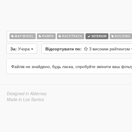
MAP MODEL
RAMPS
RACETRACK
INTERIOR
BUILDING
За:
Учора
Відсортувати по:
З високим рейтингом
Файлів не знайдено, будь ласка, спробуйте змінити ваш фільт
Designed in Alderney
Made in Los Santos