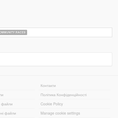
OMMUNITY RACES
Контакти
ли
Політика Конфіденційності
і файли
Cookie Policy
ені файли
Manage cookie settings