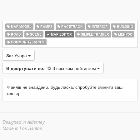
MAP MODEL
RAMPS
RACETRACK
INTERIOR
BUILDING
ROAD
SCENE
MAP EDITOR
SIMPLE TRAINER
MENYOO
COMMUNITY RACES
За:
Учора
Відсортувати по:
З високим рейтингом
Файлів не знайдено, будь ласка, спробуйте змінити ваш
фільтр
Designed in Alderney
Made in Los Santos