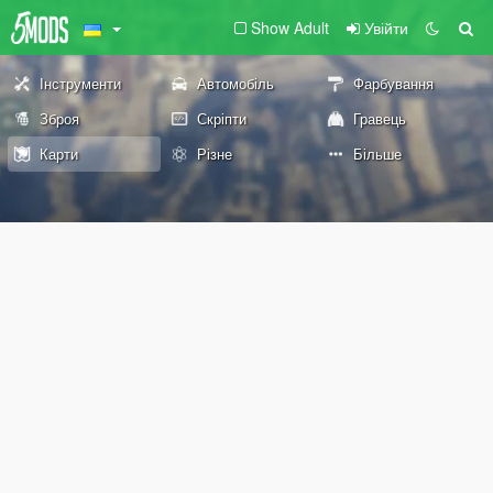
Show Adult
Увійти
Інструменти
Автомобіль
Фарбування
Зброя
Скріпти
Гравець
Карти
Різне
Більше