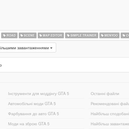
ROAD
SCENE
MAP EDITOR
SIMPLE TRAINER
MENYOO
C
більшими завантаженнями
р
Інструменти для моддінгу GTA 5
Останні файли
Автомобільні моди GTA 5
Рекомендовані фай
Фарбування до авто GTA 5
Найбільш сподобан
Моди на зброю GTA 5
Найбільш завантаж