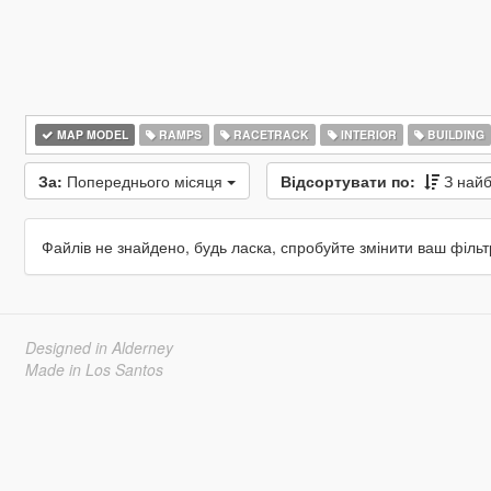
MAP MODEL
RAMPS
RACETRACK
INTERIOR
BUILDING
За:
Попереднього місяця
Відсортувати по:
З най
Файлів не знайдено, будь ласка, спробуйте змінити ваш фільт
Designed in Alderney
Made in Los Santos