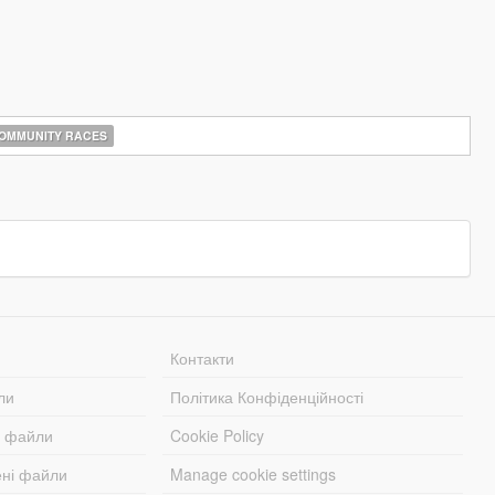
OMMUNITY RACES
Контакти
ли
Політика Конфіденційності
і файли
Cookie Policy
ені файли
Manage cookie settings