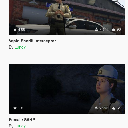
4.88
7 371
98
Vapid Sheriff Interceptor
By
Lundy
5.0
2 290
51
Female SAHP
By
Lundy