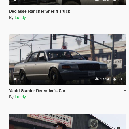
Declasse Rancher Sheriff Truck
By
Lundy
5.0
1 594
30
Vapid Stanier Detective's Car
By
Lundy