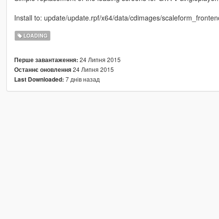
Install to: update/update.rpf/x64/data/cdimages/scaleform_fronten
LOADING
24 Липня 2015
Перше завантаження:
24 Липня 2015
Останнє оновлення
7 днів назад
Last Downloaded: