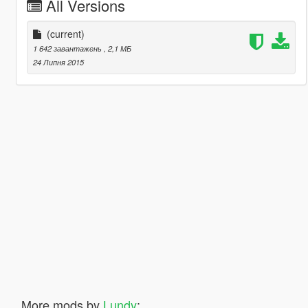
All Versions
(current)
1 642 завантажень
, 2,1 МБ
24 Липня 2015
More mods by
Lundy
: