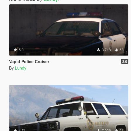
5.0
3 718
68
Vapid Police Cruiser
2.0
By
Lundy
4.71
7 026
91