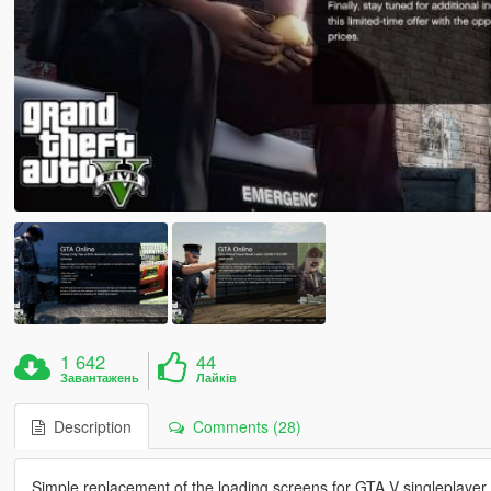
1 642
44
Завантажень
Лайків
Description
Comments (28)
Simple replacement of the loading screens for GTA V singleplayer