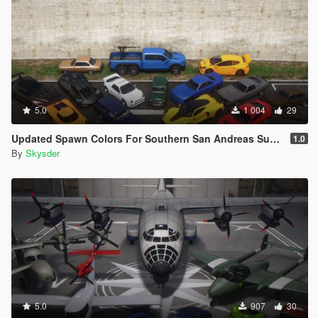
5.0
1 004
29
Updated Spawn Colors For Southern San Andreas Super Sports Series Vehicles
1.0
By
Skysder
5.0
907
30