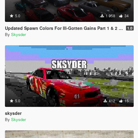
5.0
1 058
34
Updated Spawn Colors For Ill-Gotten Gains Part 1 & 2 Vehicles
1.0
By
Skysder
5.0
412
15
skysder
By
Skysder