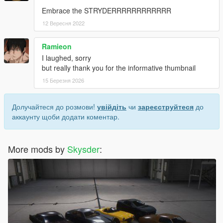
Embrace the STRYDERRRRRRRRRRRR
12 Вересня 2022
Ramieon
I laughed, sorry
but really thank you for the informative thumbnail
15 Березня 2026
Долучайтеся до розмови!
увійдіть
чи
зареєструйтеся
до
аккаунту щоби додати коментар.
More mods by
Skysder
: