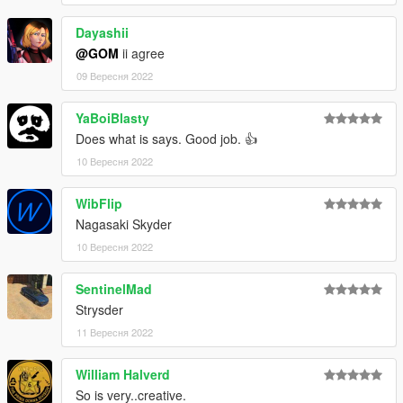
Dayashii
@GOM
ii agree
09 Вересня 2022
YaBoiBlasty
Does what is says. Good job. 👍
10 Вересня 2022
WibFlip
Nagasaki Skyder
10 Вересня 2022
SentinelMad
Strysder
11 Вересня 2022
William Halverd
So is very..creative.