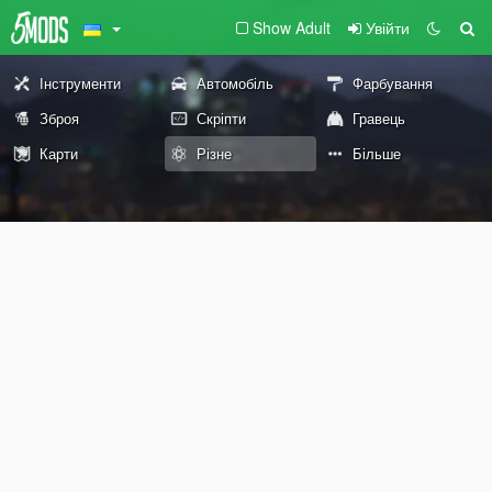
Show Adult
Увійти
Інструменти
Автомобіль
Фарбування
Зброя
Скріпти
Гравець
Карти
Різне
Більше