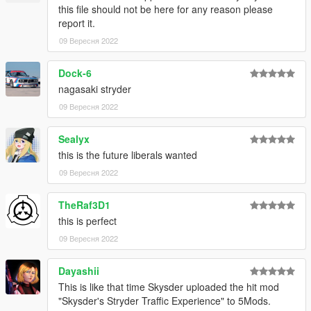
this file should not be here for any reason please
report it.
09 Вересня 2022
Dock-6
nagasaki stryder
09 Вересня 2022
Sealyx
this is the future liberals wanted
09 Вересня 2022
TheRaf3D1
this is perfect
09 Вересня 2022
Dayashii
This is like that time Skysder uploaded the hit mod
"Skysder's Stryder Traffic Experience" to 5Mods.