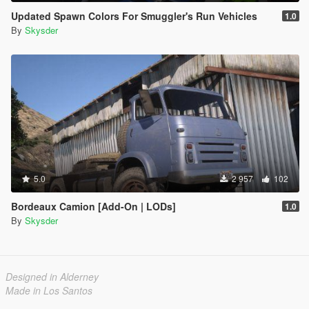
Updated Spawn Colors For Smuggler's Run Vehicles
1.0
By
Skysder
5.0
2 957
102
Bordeaux Camion [Add-On | LODs]
1.0
By
Skysder
Designed in Alderney
Made in Los Santos