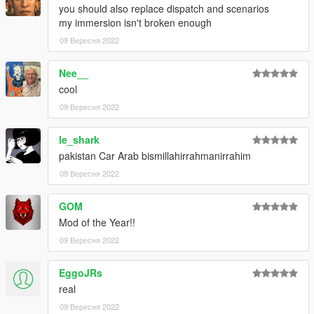
you should also replace dispatch and scenarios
my immersion isn't broken enough
09 Вересня 2022
Nee__
cool
09 Вересня 2022
le_shark
pakistan Car Arab bismillahirrahmanirrahim
09 Вересня 2022
GOM
Mod of the Year!!
09 Вересня 2022
EggoJRs
real
09 Вересня 2022