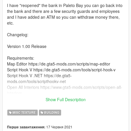
I have "reopened" the bank in Paleto Bay you can go back into
the bank and there are a few security guards and employees
and I have added an ATM so you can withdraw money there,
etc.
Changelog:
Version 1.00 Release
Requirements:
Map Editor https://de.gta5-mods.com/scripts/map-editor
Script Hook V https://de.gta5-mods.com/tools/script-hook-v
Script Hook V .NET https://de.gta5-
mods.com/tools/scripthookv-net
Open All Interiors https://www.gta5-mods.com/scripts/open-all-
interiors
ATM in SP https://www.gta5-mods.com/scripts/atm-in-sp
Show Full Description
Just Drag and Drop the xml file in your gta v main directory :)
MISC TEXTURE
BUILDING
I couldn't think of a good name, so I decided on "THE BANK 2"
17 Червня 2021
Перше завантаження:
hope you like it: D