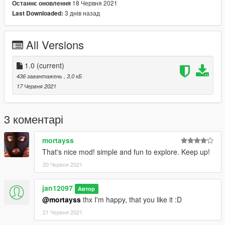
18 Червня 2021
Останнє оновлення
3 днів назад
Last Downloaded:
YOU ARE NOT ALLOWED TO SELL OR UPLOAD THIS MOD
WITHOUT MY PERMISSION
All Versions
1.0
(current)
436 завантажень
, 3,0 кБ
17 Червня 2021
3 коментарі
mortayss
That's nice mod! simple and fun to explore. Keep up!
20 Червня 2021
jan12097
Автор
@mortayss
thx I'm happy, that you like it :D
21 Червня 2021