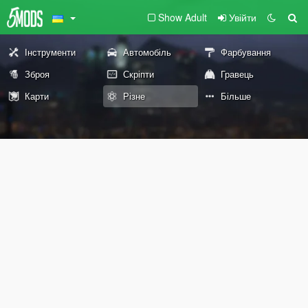
Show Adult
Увійти
Інструменти
Автомобіль
Фарбування
Зброя
Скріпти
Гравець
Карти
Різне
Більше