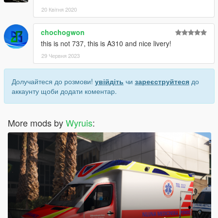
20 Квітня 2020
chochogwon
this is not 737, this is A310 and nice livery!
29 Червня 2023
Долучайтеся до розмови!
увійдіть
чи
зареєструйтеся
до
аккаунту щоби додати коментар.
More mods by
Wyruis
: