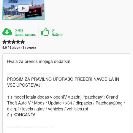
369
2
Завантажень
Лайків
5.0 / 5 зірок (1 голос)
Hvala za prenos mojega dodatka!
-------------------------------
PROSIM ZA PRAVILNO UPORABO PREBERI NAVODILA IN
VSE UPOSTEVAJ!
1.) model letala dodas v openIV v zadnji "patchday": Grand
Theft Auto V / Mods / Update / x64 / dlcpacks / Patchday20ng /
dlc.rpf / levels / gtav / vehicles / vehicles.rpf
2.) KONCANO!
-------------------------------