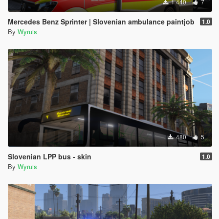
1 440
7
Mercedes Benz Sprinter | Slovenian ambulance paintjob
1.0
By
Wyruis
480
5
Slovenian LPP bus - skin
1.0
By
Wyruis