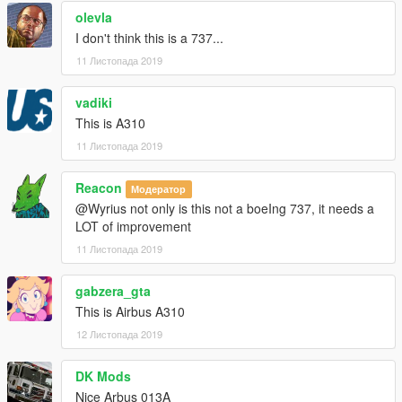
Check youtube channel: https://www.youtube.com/nikoplayz
olevla
I don't think this is a 737...
11 Листопада 2019
vadiki
This is A310
11 Листопада 2019
Reacon
Модератор
@Wyrius not only is this not a boeIng 737, it needs a
LOT of improvement
11 Листопада 2019
gabzera_gta
This is Airbus A310
12 Листопада 2019
DK Mods
Nice Arbus 013A