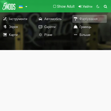
Show Adult
Увійти
Інструменти
Автомобіль
Фарбування
Зброя
Скріпти
Гравець
Карти
Різне
Більше