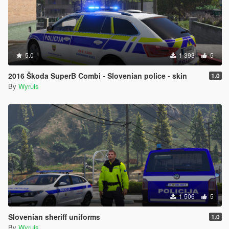
5.0
1 393
5
2016 Škoda SuperB Combi - Slovenian police - skin
1.0
By
Wyruis
1 506
5
Slovenian sheriff uniforms
1.0
By
Wyruis