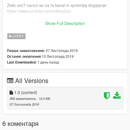
Zelis vec? naroci se na ta kanal in spremljaj dogajanje:
https://www.youtube.com/nikoplayz
Spremljaj dogajanje na Facebooku!
Show Full Description
https://www.facebook.com/nikoplayzslo
LIVERY
ENG
07 Листопада 2019
Перше завантаження:
Thanks for downloading my mod!
10 Листопада 2019
Останнє оновлення
1 день назад
Last Downloaded:
------------------------------------------
1.) place all files into last patchday: Grand Theft Auto V / Mods
All Versions
/ Update / x64 / dlcpacks / Patchday20ng / dlc.rpf / levels / gtav
/ vehicles / vehicles.rpf
1.0
(current)
2.) DONE!
369 завантажень
, 12,4 МБ
07 Листопада 2019
------------------------------------------
Created by Nikoplayz a.k.a. Wyruis
6 коментаря