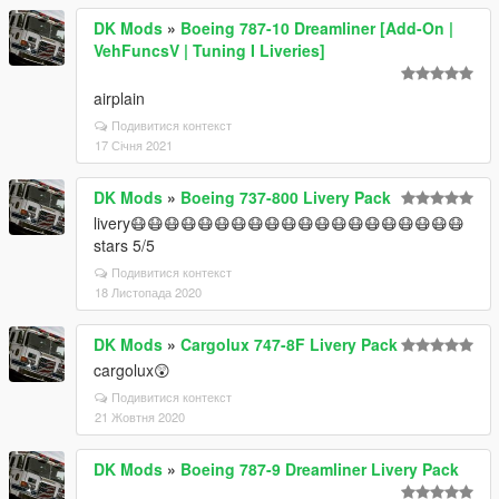
DK Mods
»
Boeing 787-10 Dreamliner [Add-On |
VehFuncsV | Tuning I Liveries]
airplain
Подивитися контекст
17 Січня 2021
DK Mods
»
Boeing 737-800 Livery Pack
livery😷😷😷😷😷😷😷😷😷😷😷😷😷😷😷😷😷😷😷😷
stars 5/5
Подивитися контекст
18 Листопада 2020
DK Mods
»
Cargolux 747-8F Livery Pack
cargolux😲
Подивитися контекст
21 Жовтня 2020
DK Mods
»
Boeing 787-9 Dreamliner Livery Pack