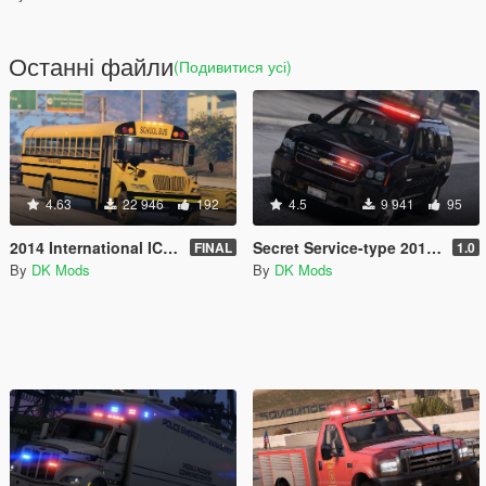
Останні файли
(Подивитися усі)
4.63
22 946
192
4.5
9 941
95
2014 International IC CE - American School Bus
Secret Service-type 2012 Suburban "Halfback"
FINAL
1.0
By
DK Mods
By
DK Mods