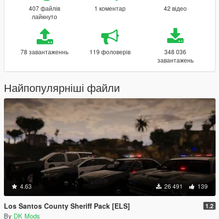
407 файлів
1 коментар
42 відео
лайкнуто
78 завантаженнь
119 фоловерів
348 036
завантажень
Найпопулярніші файли
4.63
26 491
139
Los Santos County Sheriff Pack [ELS]
1.2
By
DK Mods