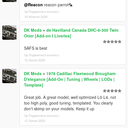
@Reacon
reacon parrot🦜
Подивитися контекст
19 Жовтня 2020
DK Mods
»
de Havilland Canada DHC-6-300 Twin
Otter [Add-on I Liveries]
SAFS is best
Подивитися контекст
15 Липня 2020
DK Mods
»
1978 Cadillac Fleetwood Brougham
D'elegance [Add-On | Tuning | Wheels | LODs |
Template]
Great job. A great model, well optimized L0-L4, not
too high poly, good tuning, templated. You clearly
don't skimp on your models. Keep it up
Подивитися контекст
12 Липня 2020