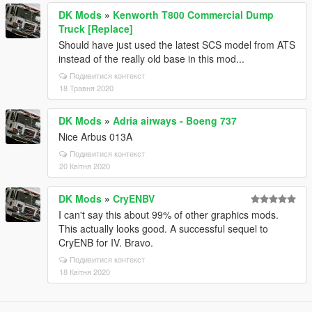
DK Mods
»
Kenworth T800 Commercial Dump
Truck [Replace]
Should have just used the latest SCS model from ATS
instead of the really old base in this mod...
Подивитися контекст
18 Травня 2020
DK Mods
»
Adria airways - Boeng 737
Nice Arbus 013A
Подивитися контекст
20 Квітня 2020
DK Mods
»
CryENBV
I can't say this about 99% of other graphics mods.
This actually looks good. A successful sequel to
CryENB for IV. Bravo.
Подивитися контекст
18 Квітня 2020