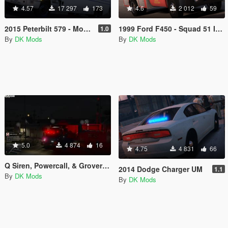
4.57
17 297
173
4.6
2 012
59
2015 Peterbilt 579 - Mobile Incident Command
1999 Ford F450 - Squad 51 Inspired
1.0
By
DK Mods
By
DK Mods
5.0
4 874
16
4.75
4 831
66
Q Siren, Powercall, & Grover Airhorn Sound Mod
2014 Dodge Charger UM
1.1
By
DK Mods
By
DK Mods