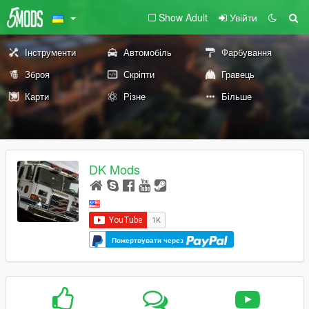
Show Adult
Увійти
Інструменти
Автомобіль
Фарбування
Зброя
Скріпти
Гравець
Карти
Різне
Більше
DK Mods
Пожертвувати через