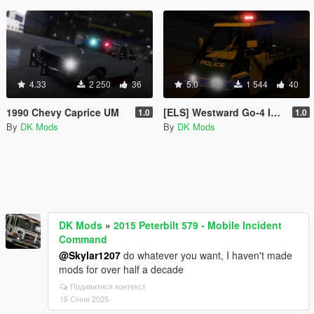
4.33
2 250
36
5.0
1 544
40
1990 Chevy Caprice UM
[ELS] Westward Go-4 Interceptor
1.0
1.0
By
DK Mods
By
DK Mods
DK Mods
»
2015 Peterbilt 579 - Mobile Incident
Command
@Skylar1207
do whatever you want, I haven't made
mods for over half a decade
Подивитися контекст
15 Січня 2025