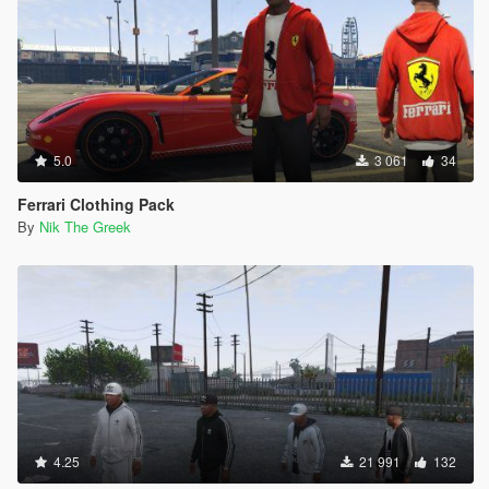
5.0
3 061
34
Ferrari Clothing Pack
By
Nik The Greek
4.25
21 991
132