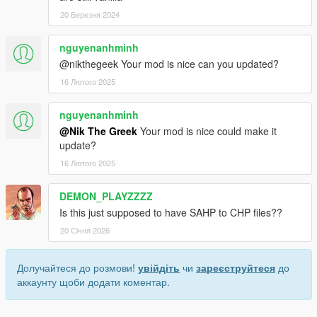
20 Березня 2024
nguyenanhminh
@nikthegeek Your mod is nice can you updated?
16 Лютого 2025
nguyenanhminh
@Nik The Greek
Your mod is nice could make it
update?
16 Лютого 2025
DEMON_PLAYZZZZ
Is this just supposed to have SAHP to CHP files??
20 Січня 2026
Долучайтеся до розмови!
увійдіть
чи
зареєструйтеся
до
аккаунту щоби додати коментар.