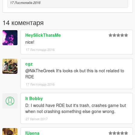
17 Листопада 2016
14 коментаря
HeySlickThatsMe
nice!
17 Листопада 2016
cgz
@NikTheGreek It's looks ok but this is not related to
RDE
17 Листопада 2016
lt Bobby
D: I would have RDE but it's trash, crashes game but
when not crashing something else gone wrong.
27 Квітня 2017
IUaena