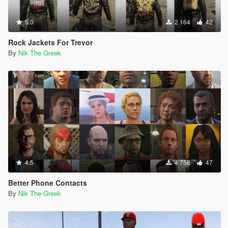
5.0
2 164
42
Rock Jackets For Trevor
By
Nik The Greek
4.5
4 758
47
Better Phone Contacts
By
Nik The Greek