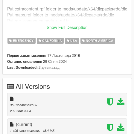
Put extracontent.rpf folder to mods/update/x64/dlcpacks/rde/dlc
Put maps.rpf folder to mods/update/x64/dlcpacks/rde/dlc
Put rde_componentpeds_p.rpf to
mods/update/x64/dlcpacks/rde/dlc
Show Full Description
Put rde_componentpeds.rpf to
mods/update/x64/dlcpacks/rde/dlc
EMERGENCY
CALIFORNIA
USA
NORTH AMERICA
Put rdevehicles.rpf to mods/update/x64/dlcpacks/rde/dlc
Objects goes to
17 Листопада 2016
Перше завантаження:
update/update/x64/patch/levels/gta5/props/lev_des/v_minigam
29 Січня 2024
Останнє оновлення
e
2 днів назад
Last Downloaded:
Check Images and Video
All Versions
359 завантажень
29 Січня 2024
(current)
1 406 завантажень
, 48,4 МБ