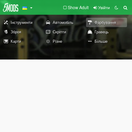
Show Adult
Увійти
Інструменти
Автомобіль
Фарбування
Зброя
Скріпти
Гравець
Карти
Різне
Більше