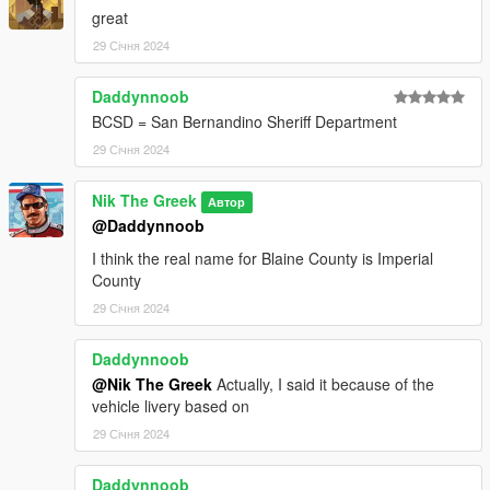
great
29 Січня 2024
Daddynnoob
BCSD = San Bernandino Sheriff Department
29 Січня 2024
Nik The Greek
Автор
@Daddynnoob
I think the real name for Blaine County is Imperial
County
29 Січня 2024
Daddynnoob
@Nik The Greek
Actually, I said it because of the
vehicle livery based on
29 Січня 2024
Daddynnoob