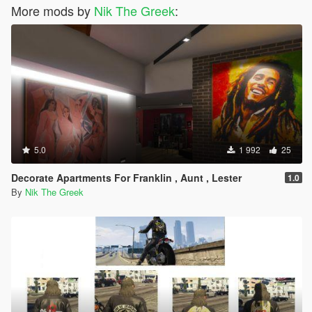
More mods by
Nik The Greek
:
5.0
1 992
25
Decorate Apartments For Franklin , Aunt , Lester
1.0
By
Nik The Greek