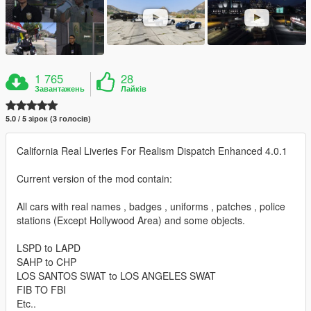
1 765
28
Завантажень
Лайків
5.0 / 5 зірок (3 голосів)
California Real Liveries For Realism Dispatch Enhanced 4.0.1
Current version of the mod contain:
All cars with real names , badges , uniforms , patches , police
stations (Except Hollywood Area) and some objects.
LSPD to LAPD
SAHP to CHP
LOS SANTOS SWAT to LOS ANGELES SWAT
FIB TO FBI
Etc..