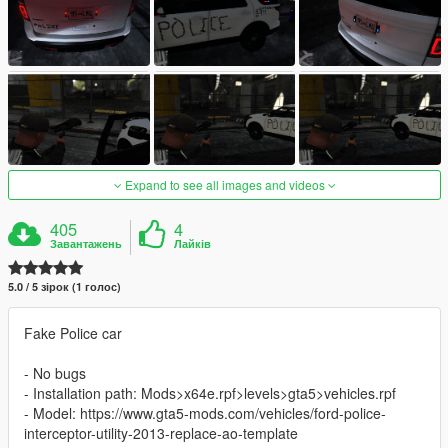
Expand to see all images and videos
405
4
Завантажень
Лайків
5.0 / 5 зірок (1 голос)
Fake Police car
- No bugs
- Installation path: Mods>x64e.rpf>levels>gta5>vehicles.rpf
- Model: https://www.gta5-mods.com/vehicles/ford-police-
interceptor-utility-2013-replace-ao-template