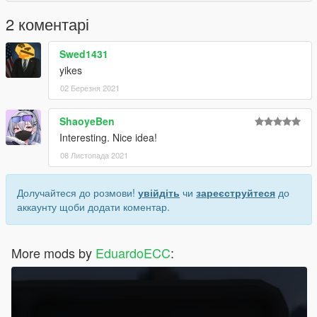
2 коментарі
Swed1431
yikes
02 Березня 2021
ShaoyeBen
Interesting. Nice idea!
08 Листопада 2021
Долучайтеся до розмови!
увійдіть
чи
зареєструйтеся
до
аккаунту щоби додати коментар.
More mods by
EduardoECC
: