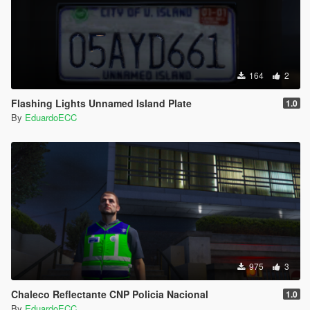
164
2
Flashing Lights Unnamed Island Plate
1.0
By
EduardoECC
975
3
Chaleco Reflectante CNP Policia Nacional
1.0
By
EduardoECC