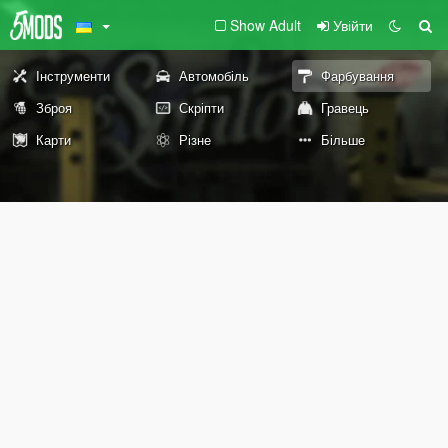
Show Adult
Увійти
Інструменти
Автомобіль
Фарбування
Зброя
Скріпти
Гравець
Карти
Різне
Більше