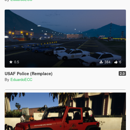
0.5
384
6
USAF Police (Remplace)
2.0
By
EduardoECC