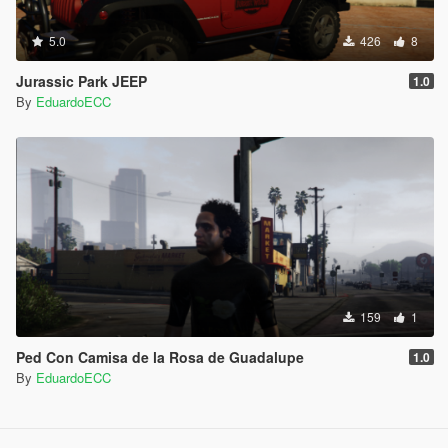
5.0
426
8
Jurassic Park JEEP
1.0
By
EduardoECC
159
1
Ped Con Camisa de la Rosa de Guadalupe
1.0
By
EduardoECC