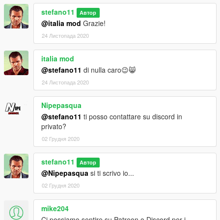
stefano11
Автор
@italia mod
Grazie!
24 Листопада 2020
italia mod
@stefano11
di nulla caro😉😸
24 Листопада 2020
Nipepasqua
@stefano11
ti posso contattare su discord in
privato?
02 Грудня 2020
stefano11
Автор
@Nipepasqua
si ti scrivo io...
02 Грудня 2020
mike204
Ci possiamo sentire su Patreon o Discord per i