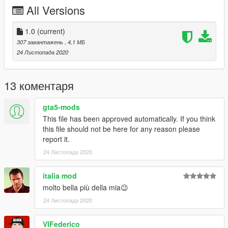
CREDITI / CREDITS
All Versions
Original model
https://urgencesmods.fr/mods/textures/renault-zoe-police-
1.0
(current)
municipale-2/
307 завантажень
, 4,1 МБ
24 Листопада 2020
13 коментаря
gta5-mods
This file has been approved automatically. If you think
this file should not be here for any reason please
report it.
24 Листопада 2020
italia mod
molto bella più della mia😉
24 Листопада 2020
VIFederico