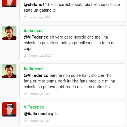
@stefano11
bella, sarebbe stata più bella se ci fosse
stato un gattino :c
24 Листопада 2020
italia mod
@VIFederico
eh vero però ricordo che me l'ha
chiesto in privato se poteva pubblicarla l'ha fatta da
capo
24 Листопада 2020
italia mod
@VIFederico
perché non so se hai visto che l'ho
fatta pure io prima però lui l'ha fatta meglio e mi ha
chiesto se poteva pubblicarla e io li ho detto di si
24 Листопада 2020
VIFederico
@italia mod
capito
24 Листопада 2020