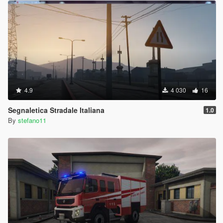
4.9
4 030
16
Segnaletica Stradale Italiana
1.0
By
stefano11