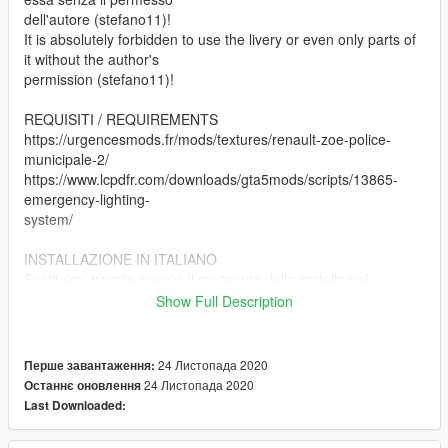
dell'autore (stefano11)!
It is absolutely forbidden to use the livery or even only parts of
it without the author's
permission (stefano11)!
REQUISITI / REQUIREMENTS
https://urgencesmods.fr/mods/textures/renault-zoe-police-
municipale-2/
https://www.lcpdfr.com/downloads/gta5mods/scripts/13865-
emergency-lighting-
system/
INSTALLAZIONE IN ITALIANO
Sostituire, tramite openiv, il contenuto della cartella nel
percorso seguente
Show Full Description
mods/x64e/levels/gta5/vehicles.rpf
ENGLISH INSTALLATION
24 Листопада 2020
Перше завантаження:
Replace, through openiv, the content of folder in the following
24 Листопада 2020
Останнє оновлення
path
Last Downloaded:
mods/x64e/levels/gta5/vehicles.rpf