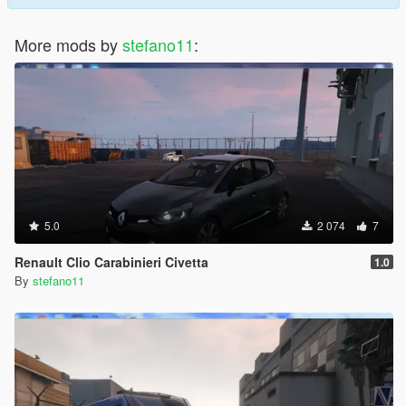
More mods by
stefano11
:
5.0
2 074
7
Renault Clio Carabinieri Civetta
1.0
By
stefano11