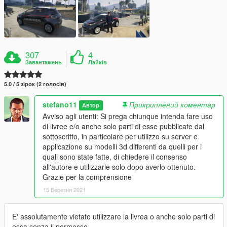
307
4
Завантажень
Лайків
5.0 / 5 зірок (2 голосів)
stefano11
Прикриплений коментар
Автор
Avviso agli utenti: Si prega chiunque intenda fare uso
di livree e/o anche solo parti di esse pubblicate dal
sottoscritto, in particolare per utilizzo su server e
applicazione su modelli 3d differenti da quelli per i
quali sono state fatte, di chiedere il consenso
all'autore e utilizzarle solo dopo averlo ottenuto.
Grazie per la comprensione
15 Березня 2021
E' assolutamente vietato utilizzare la livrea o anche solo parti di
essa senza il permesso