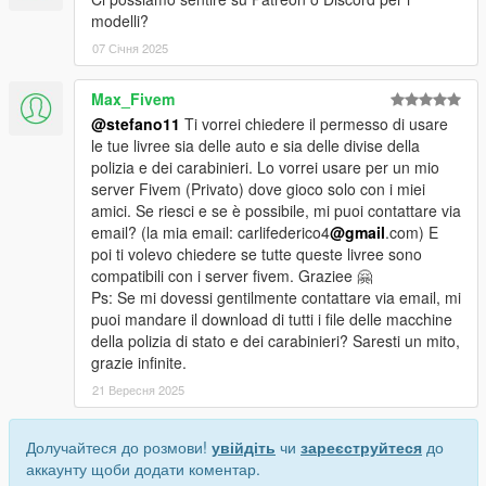
modelli?
07 Січня 2025
Max_Fivem
@stefano11
Ti vorrei chiedere il permesso di usare
le tue livree sia delle auto e sia delle divise della
polizia e dei carabinieri. Lo vorrei usare per un mio
server Fivem (Privato) dove gioco solo con i miei
amici. Se riesci e se è possibile, mi puoi contattare via
email? (la mia email: carlifederico4
@gmail
.com) E
poi ti volevo chiedere se tutte queste livree sono
compatibili con i server fivem. Graziee 🤗
Ps: Se mi dovessi gentilmente contattare via email, mi
puoi mandare il download di tutti i file delle macchine
della polizia di stato e dei carabinieri? Saresti un mito,
grazie infinite.
21 Вересня 2025
Долучайтеся до розмови!
увійдіть
чи
зареєструйтеся
до
аккаунту щоби додати коментар.