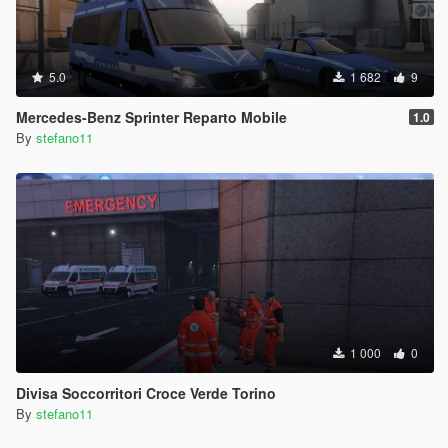
5.0
1 682
9
Mercedes-Benz Sprinter Reparto Mobile
1.0
By
stefano11
1 000
0
Divisa Soccorritori Croce Verde Torino
By
stefano11