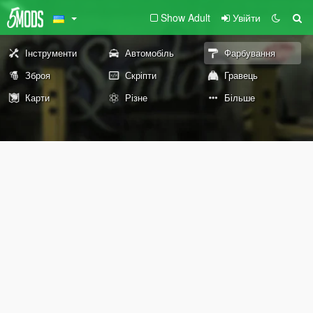
Show Adult
Увійти
Інструменти
Автомобіль
Фарбування
Зброя
Скріпти
Гравець
Карти
Різне
Більше