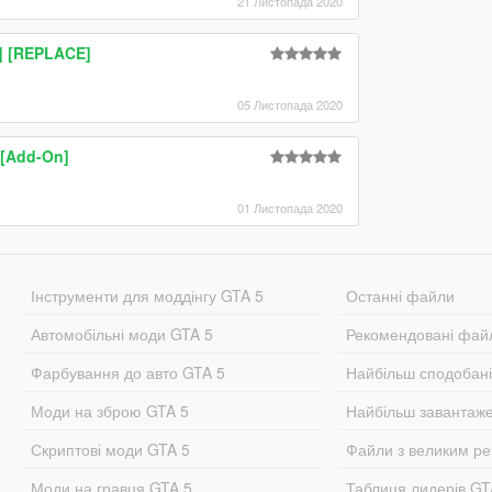
21 Листопада 2020
S] [REPLACE]
05 Листопада 2020
 [Add-On]
01 Листопада 2020
Інструменти для моддінгу GTA 5
Останні файли
Автомобільні моди GTA 5
Рекомендовані фай
Фарбування до авто GTA 5
Найбільш сподобан
Моди на зброю GTA 5
Найбільш завантаж
Скриптові моди GTA 5
Файли з великим р
Моди на гравця GTA 5.
Таблиця лидерів G