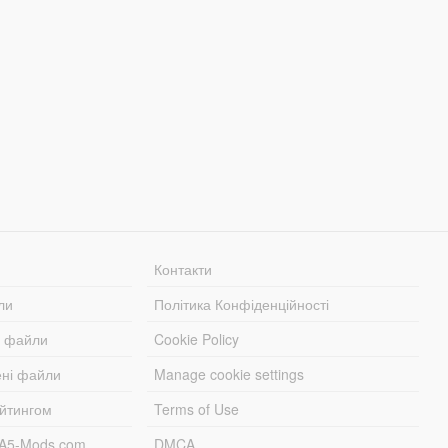
Контакти
ли
Політика Конфіденційності
і файли
Cookie Policy
ені файли
Manage cookie settings
ейтингом
Terms of Use
TA5-Mods.com
DMCA