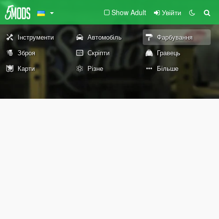
Show Adult
Увійти
Інструменти
Автомобіль
Фарбування
Зброя
Скріпти
Гравець
Карти
Різне
Більше