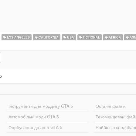
LOS ANGELES
CALIFORNIA
USA
FICTIONAL
AFRICA
ASI
р
Інструменти для моддінгу GTA 5
Останні файли
Автомобільні моди GTA 5
Рекомендовані фай
Фарбування до авто GTA 5
Найбільш сподобан