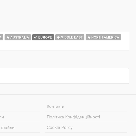
A
AUSTRALIA
EUROPE
MIDDLE EAST
NORTH AMERICA
Контакти
ли
Політика Конфіденційності
і файли
Cookie Policy