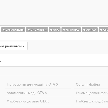
LOS ANGELES
CALIFORNIA
USA
FICTIONAL
AFRICA
ASI
ким рейтингом
р
Інструменти для моддінгу GTA 5
Останні файли
Автомобільні моди GTA 5
Рекомендовані фай
Фарбування до авто GTA 5
Найбільш сподобан