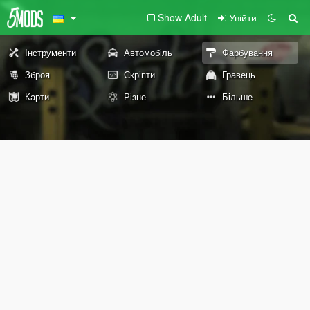
Show Adult
Увійти
Інструменти
Автомобіль
Фарбування
Зброя
Скріпти
Гравець
Карти
Різне
Більше