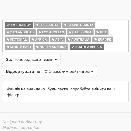
EMERGENCY
LOS SANTOS
BLAINE COUNTY
SAN ANDREAS
LOS ANGELES
CALIFORNIA
USA
FICTIONAL
AFRICA
ASIA
AUSTRALIA
EUROPE
MIDDLE EAST
NORTH AMERICA
SOUTH AMERICA
За:
Попереднього тижня
Відсортувати по:
З високим рейтингом
Файлів не знайдено, будь ласка, спробуйте змінити ваш
фільтр
Designed in Alderney
Made in Los Santos