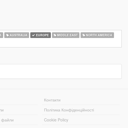
A
AUSTRALIA
EUROPE
MIDDLE EAST
NORTH AMERICA
Контакти
ли
Політика Конфіденційності
і файли
Cookie Policy