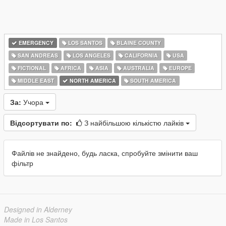
EMERGENCY
LOS SANTOS
BLAINE COUNTY
SAN ANDREAS
LOS ANGELES
CALIFORNIA
USA
FICTIONAL
AFRICA
ASIA
AUSTRALIA
EUROPE
MIDDLE EAST
NORTH AMERICA
SOUTH AMERICA
За:
Учора
Відсортувати по:
З найбільшою кількістю лайків
Файлів не знайдено, будь ласка, спробуйте змінити ваш
фільтр
Designed in Alderney
Made in Los Santos