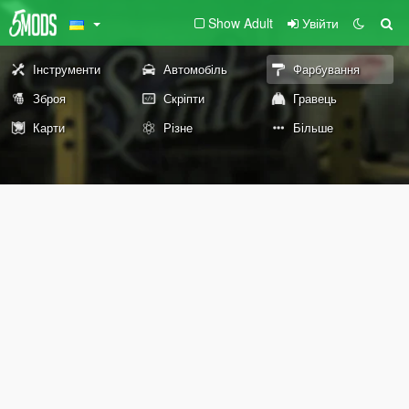
Show Adult
Увійти
Інструменти
Автомобіль
Фарбування
Зброя
Скріпти
Гравець
Карти
Різне
Більше