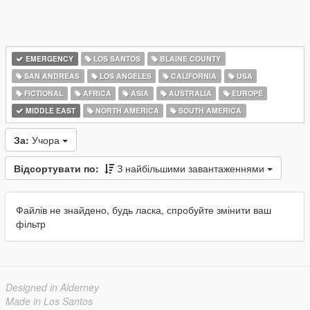
EMERGENCY
LOS SANTOS
BLAINE COUNTY
SAN ANDREAS
LOS ANGELES
CALIFORNIA
USA
FICTIONAL
AFRICA
ASIA
AUSTRALIA
EUROPE
MIDDLE EAST
NORTH AMERICA
SOUTH AMERICA
За:
Учора
Відсортувати по:
З найбільшими завантаженнями
Файлів не знайдено, будь ласка, спробуйте змінити ваш
фільтр
Designed in Alderney
Made in Los Santos