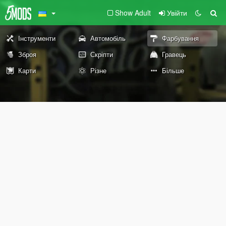
Show Adult
Увійти
Інструменти
Автомобіль
Фарбування
Зброя
Скріпти
Гравець
Карти
Різне
Більше