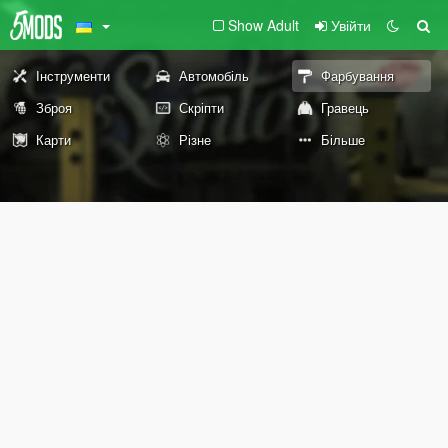
Show Adult
Увійти
Інструменти
Автомобіль
Фарбування
Зброя
Скріпти
Гравець
Карти
Різне
Більше