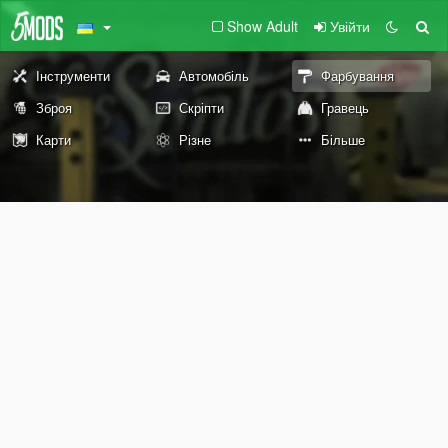
Show Adult
Увійти
Інструменти
Автомобіль
Фарбування
Зброя
Скріпти
Гравець
Карти
Різне
Більше