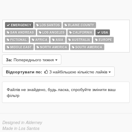
EMERGENCY
LOS SANTOS
BLAINE COUNTY
SAN ANDREAS
LOS ANGELES
CALIFORNIA
USA
FICTIONAL
AFRICA
ASIA
AUSTRALIA
EUROPE
MIDDLE EAST
NORTH AMERICA
SOUTH AMERICA
За:
Попереднього тижня
Відсортувати по:
З найбільшою кількістю лайків
Файлів не знайдено, будь ласка, спробуйте змінити ваш
фільтр
Designed in Alderney
Made in Los Santos