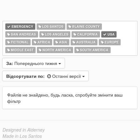
EMERGENCY
LOS SANTOS
BLAINE COUNTY
SAN ANDREAS
LOS ANGELES
CALIFORNIA
USA
FICTIONAL
AFRICA
ASIA
AUSTRALIA
EUROPE
MIDDLE EAST
NORTH AMERICA
SOUTH AMERICA
За:
Попереднього тижня
Відсортувати по:
Останні версії
Файлів не знайдено, будь ласка, спробуйте змінити ваш
фільтр
Designed in Alderney
Made in Los Santos