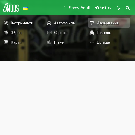
Show Adult
Увійти
Інструменти
Автомобіль
Фарбування
Зброя
Скріпти
Гравець
Карти
Різне
Більше