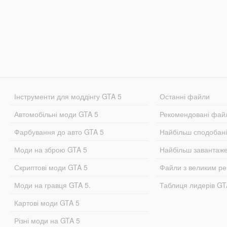
Інструменти для моддінгу GTA 5
Останні файли
Автомобільні моди GTA 5
Рекомендовані фай
Фарбування до авто GTA 5
Найбільш сподобан
Моди на зброю GTA 5
Найбільш завантаж
Скриптові моди GTA 5
Файли з великим р
Моди на гравця GTA 5.
Таблиця лидерів G
Картові моди GTA 5
Різні моди на GTA 5