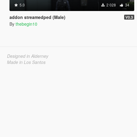
5.0
2 028
34
addon streamedped (Male)
V0.3
By
thebegin10
Designed in Alderney
Made in Los Santos