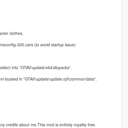
acter clothes.
meconfig-300-cars (to avoid startup issue)
older) into "GTAV\update\x64\dlcpacks".
t.xml located in "GTAV\update\update.rpf\common\data".
 credits about me.This mod is entirely royality free.