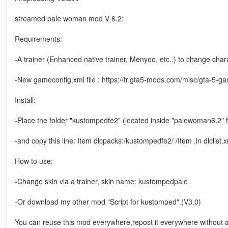
streamed pale woman mod V 6.2:
Requirements:
-A trainer (Enhanced native trainer, Menyoo, etc..) to change char
-New gameconfig.xml file : https://fr.gta5-mods.com/misc/gta-5-ga
Install:
-Place the folder "kustompedfe2" (located inside "palewoman6.2" f
-and copy this line: Item dlcpacks:/kustompedfe2/ /Item ,in dlclis
How to use:
-Change skin via a trainer, skin name: kustompedpale .
-Or download my other mod "Script for kustomped".(V3.0)
You can reuse this mod everywhere,repost it everywhere without any