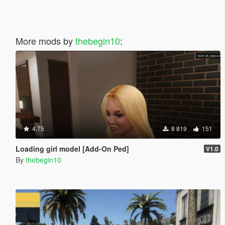
More mods by
thebegin10
:
4.75
8 819
151
Loading girl model [Add-On Ped]
V1.0
By
thebegin10