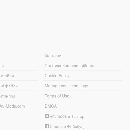
Контакти
ли
Політика Конфіденційності
і файли
Cookie Policy
ені файли
Manage cookie settings
ейтингом
Terms of Use
TA5-Mods.com
DMCA
@5mods в Твіттері
5mods в Фейсбуці