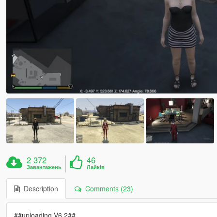
2 372
46
Завантажень
Лайків
Description
Comments (23)
##uploading V6.2##