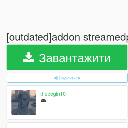
[outdated]addon streame
Завантажити
Поділитися
thebegin10