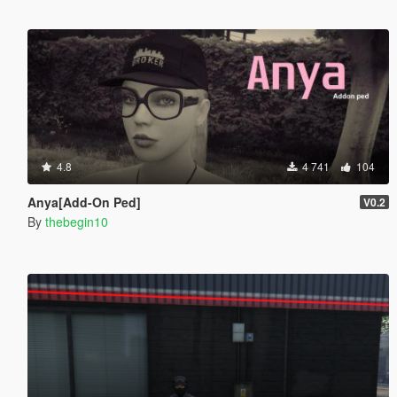
4.8
4 741
104
Anya[Add-On Ped]
V0.2
By
thebegin10