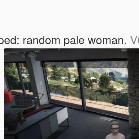
dped: random pale woman.
V