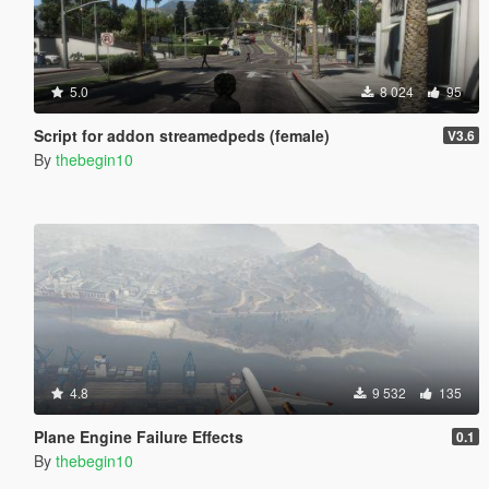
5.0
8 024
95
Script for addon streamedpeds (female)
V3.6
By
thebegin10
4.8
9 532
135
Plane Engine Failure Effects
0.1
By
thebegin10