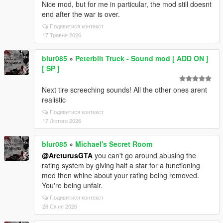
Nice mod, but for me in particular, the mod still doesnt
end after the war is over.
Подивитися контекст
17 Травня 2026
blur085
»
Peterbilt Truck - Sound mod [ ADD ON ]
[ SP ]
Next tire screeching sounds! All the other ones arent
realistic
Подивитися контекст
17 Лютого 2026
blur085
»
Michael's Secret Room
@ArcturusGTA
you can't go around abusing the
rating system by giving half a star for a functioning
mod then whine about your rating being removed.
You're being unfair.
Подивитися контекст
26 Січня 2026