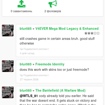
0 завантаженнь
2 фоловерів
blur085
»
V4EVER Mega Mod Legacy & Enhanced
still crashes game in certain areas bruh. good stuff
otherwise
Подивитися контекст
4 днів назад
blur085
»
Freemode Identity
does this work with skins too or just freemode?
Подивитися контекст
27 Червня 2026
blur085
»
The Battlefield (A Warfare Mod)
@WTLS_81
cody already told you earlier. He said
that the war doesnt end. It gets stuck on victory and