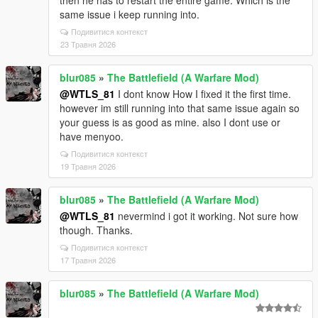
then he has to restart the entire game. Which is the
same issue i keep running into.
Подивитися контекст
23 Травня 2026
blur085
»
The Battlefield (A Warfare Mod)
@WTLS_81
I dont know How I fixed it the first time.
however im still running into that same issue again so
your guess is as good as mine. also I dont use or
have menyoo.
Подивитися контекст
19 Травня 2026
blur085
»
The Battlefield (A Warfare Mod)
@WTLS_81
nevermind i got it working. Not sure how
though. Thanks.
Подивитися контекст
17 Травня 2026
blur085
»
The Battlefield (A Warfare Mod)