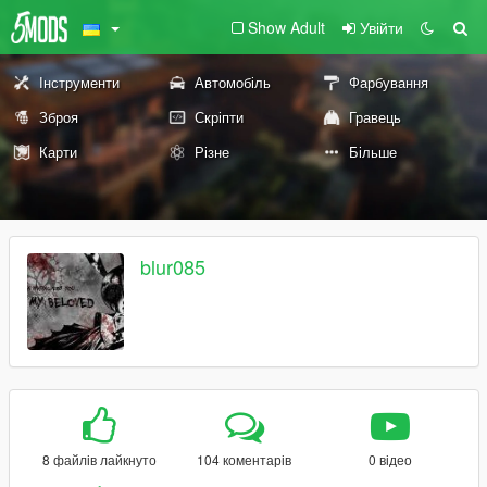
Show Adult
Увійти
Інструменти
Автомобіль
Фарбування
Зброя
Скріпти
Гравець
Карти
Різне
Більше
blur085
8 файлів лайкнуто
104 коментарів
0 відео