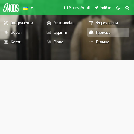
Show Adult
Увійти
Інструменти
Автомобіль
Фарбування
Зброя
Скріпти
Гравець
Карти
Різне
Більше