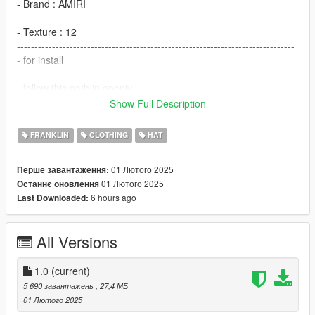
- Brand : AMIRI
- Texture : 12
-------------------------------------------------------------------------------
- for install
- follow this path in openiv
Show Full Description
-
x64v.rpf/models/cdimages/streamedpedprops.rpf/player_one_p
FRANKLIN
CLOTHING
HAT
- Make sure u have this mods install
01 Лютого 2025
Перше завантаження:
01 Лютого 2025
Останнє оновлення
- https://www.gta5-mods.com/tools/emfsp-easy-mod-folder-for-
6 hours ago
Last Downloaded:
sp-player-mods
--------------------------------------------------------------------------------
-
All Versions
- . if you want any Help
- . If you have any suggestions or ideas For Franklin :
1.0
(current)
5 690 завантажень
, 27,4 МБ
- .Discord:
01 Лютого 2025