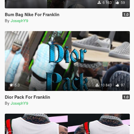
6 163
59
Bum Bag Nike For Franklin
1.0
By
JosephY9
5.0
10 843
97
Dior Pack For Franklin
1.0
By
JosephY9