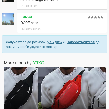
01 Липня 2025
LRNSR
DOPE caps
05 Березня 2026
Долучайтеся до розмови!
увійдіть
чи
зареєструйтеся
до
аккаунту щоби додати коментар.
More mods by
Y9XQ
: