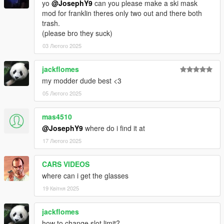
yo
@JosephY9
can you please make a ski mask
mod for franklin theres only two out and there both
trash.
(please bro they suck)
03 Лютого 2025
jackflomes
my modder dude best <3
05 Лютого 2025
mas4510
@JosephY9
where do i find it at
17 Лютого 2025
CARS VIDEOS
where can i get the glasses
19 Квітня 2025
jackflomes
how to change slot limit?