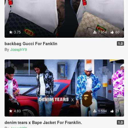
3.75
7 954
60
backbag Gucci For Fanklin
1.0
By
JosephY9
4.83
1 594
21
denim tears x Bape Jacket For Franklin.
1.0