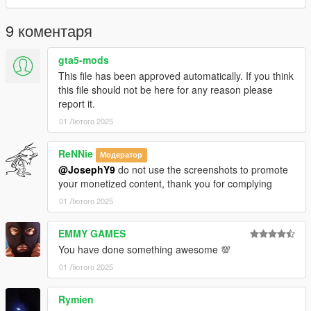
- . GOAT#5697
--------------------------------------------------------------------------------
9 коментаря
-
- .For all Franklin fans.
gta5-mods
This file has been approved automatically. If you think
- . Take a look at my patreon You may like my work For
this file should not be here for any reason please
Franklin
report it.
01 Лютого 2025
- . am uploading a lot of cool thing For Free Members
- . Tier Free Members
ReNNie
Модератор
@JosephY9
do not use the screenshots to promote
- . Tier Basic 4$
your monetized content, thank you for complying
01 Лютого 2025
- . Tier Advanced 8$
EMMY GAMES
- . - Ultimate Tier 15$
You have done something awesome 💯
- patreon.com/Y9XQ
01 Лютого 2025
--------------------------------------------------------------------------------
----
Rymien
- have a great day <3