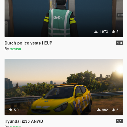
1 973
5
Dutch police vests I EUP
1.0
By
xevisa
5.0
982
6
Hyundai ix35 ANWB
1.1
By
xevisa