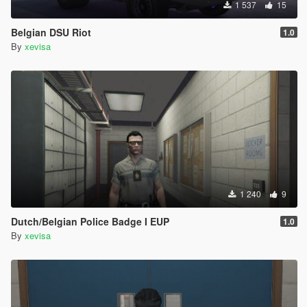
1 537
15
Belgian DSU Riot
1.0
By
xevisa
1 240
9
Dutch/Belgian Police Badge I EUP
1.0
By
xevisa