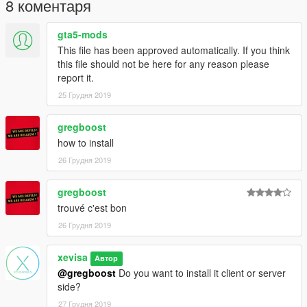
8 коментаря
gta5-mods
This file has been approved automatically. If you think
this file should not be here for any reason please
report it.
25 Грудня 2019
gregboost
how to install
26 Грудня 2019
gregboost
trouvé c'est bon
26 Грудня 2019
xevisa
Автор
@gregboost
Do you want to install it client or server
side?
27 Грудня 2019