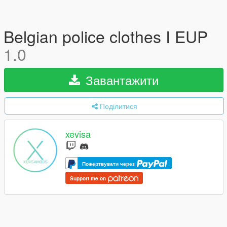
Belgian police clothes I EUP
1.0
Завантажити
Поділитися
xevisa
Пожертвувати через
Support me on