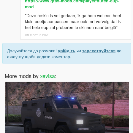
https://www.gta5-mods.com/player/dutch-eup-
mod
*Deze reskin is vet gedaan, ik ga hem wel een heel
klein beetje aanpassen maar ook mrt vervolg dat ik
het hele eup zal proberen te skinnen naar belgië*
08 Жовтня 2020
Долучайтеся до розмови!
увійдіть
чи
зареєструйтеся
до
аккаунту щоби додати коментар.
More mods by
xevisa
: