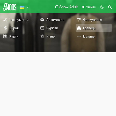
Show Adult
Увійти
Інструменти
Автомобіль
Фарбування
Зброя
Скріпти
Гравець
Карти
Різне
Більше