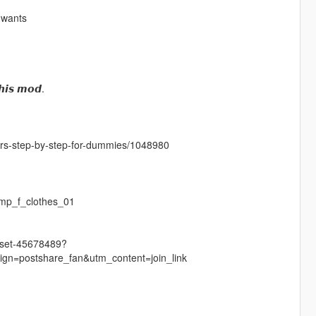
 wants
𝙝𝙞𝙨 𝙢𝙤𝙙.
cters-step-by-step-for-dummies/1048980
mp_f_clothes_01
r-set-45678489?
n=postshare_fan&utm_content=join_link