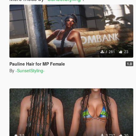
1 281
23
Pauline Hair for MP Female
1.0
By
-SunsetStyling-
3.5
2 737
30