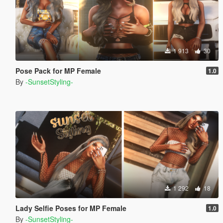
1 913
30
Pose Pack for MP Female
1.0
By
-SunsetStyling-
1 292
18
Lady Selfie Poses for MP Female
1.0
By
-SunsetStyling-