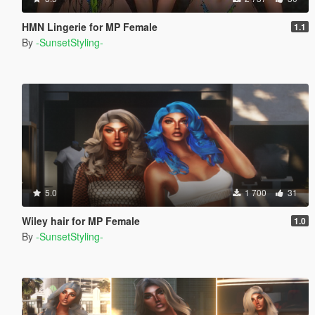
HMN Lingerie for MP Female
1.1
By
-SunsetStyling-
5.0
1 700
31
Wiley hair for MP Female
1.0
By
-SunsetStyling-