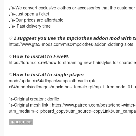
₊˚ʚ-We convert exclusive clothes or accessories that the customer
₊˚ʚ-Just open a ticket
₊˚ʚ-Our prices are affordable
₊˚ʚ- Fast delivery time
♡ 𝙄 𝙨𝙪𝙜𝙜𝙚𝙨𝙩 𝙮𝙤𝙪 𝙪𝙨𝙚 𝙩𝙝𝙚 𝙢𝙥𝙘𝙡𝙤𝙩𝙝𝙚𝙨 𝙖𝙙𝙙𝙤𝙣 𝙢𝙤𝙙 𝙬𝙞𝙩𝙝 𝙩
https://www.gta5-mods.com/misc/mpclothes-addon-clothing-slots
♡𝙃𝙤𝙬 𝙩𝙤 𝙞𝙣𝙨𝙩𝙖𝙡𝙡 𝙩𝙤 𝙁𝙞𝙫𝙚𝙈.
https://forum.cfx.re/t/how-to-streaming-new-hairstyles-for-chara
♡𝙃𝙤𝙬 𝙩𝙤 𝙞𝙣𝙨𝙩𝙖𝙡𝙡 𝙩𝙤 𝙨𝙞𝙣𝙜𝙡𝙚 𝙥𝙡𝙖𝙮𝙚𝙧.
mods/update/x64/dlcpacks/mpclothes/dlc.rpf/
x64/models/cdimages/mpclothes_female.rpf/mp_f_freemode_01_
˚ʚ-Original creator : dorific
˚ʚ-Original mesh link : https://www.patreon.com/posts/fendi-winte
utm_medium=clipboard_copy&utm_source=copyLink&utm_campaig
CLOTHING