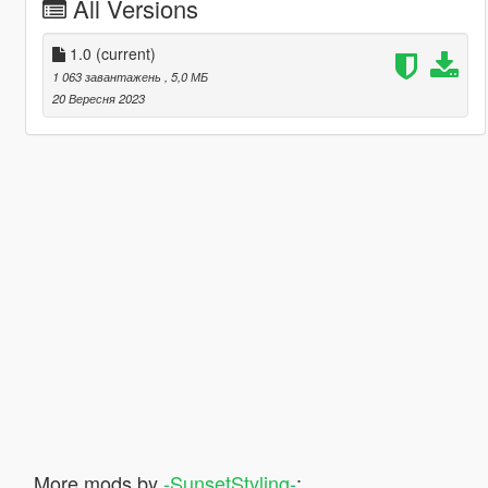
All Versions
1.0
(current)
1 063 завантажень
, 5,0 МБ
20 Вересня 2023
More mods by
-SunsetStyling-
: